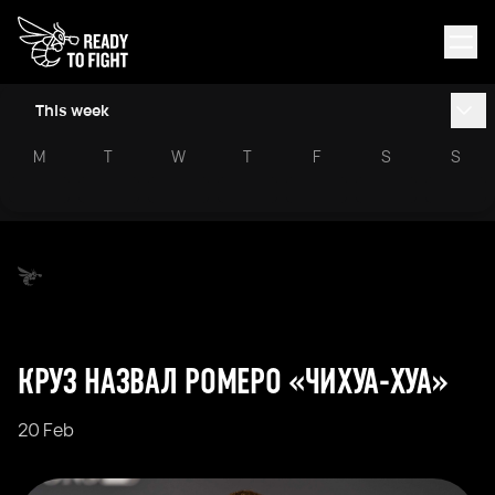
This week
M
T
W
T
F
S
S
КРУЗ НАЗВАЛ РОМЕРО «ЧИХУА-ХУА»
20 Feb