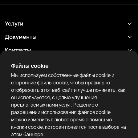
Услуги
Расписание
Документы
Результаты
Политика конфиденциальности
Контакты
Аналитика
Условия использования
support@rtfight.com
Приложения
Файлы cookie
Боксеры
Уведомление о рисках
Мы используем собственные файлы cookie и
Рейтинги
Правила сообщества
сторонние файлы cookie, чтобы правильно
Новости
отображать этот веб-сайт и лучше понимать, как
Статьи
он используется, с целью улучшения
предлагаемых нами услуг. Решение о
Sparring Finder
RTF United service limited
разрешении использования файлов cookie
6 Burrows court, Liverpool, United Kingdom
можно изменить в любое время с помощью
кнопки cookie, которая появится после выбора на
этом баннере.