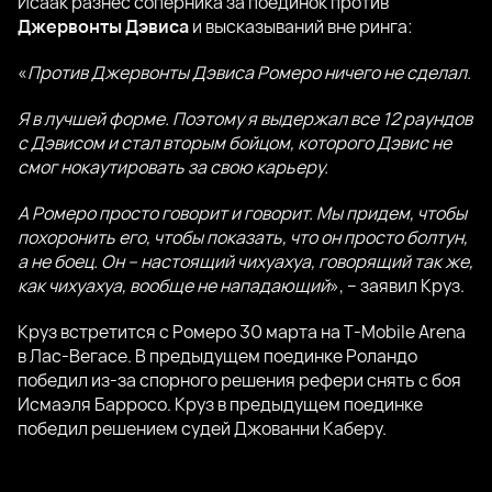
Исаак разнес соперника за поединок против
Джервонты Дэвиса
и высказываний вне ринга:
«
Против Джервонты Дэвиса Ромеро ничего не сделал.
Я в лучшей форме. Поэтому я выдержал все 12 раундов
с Дэвисом и стал вторым бойцом, которого Дэвис не
смог нокаутировать за свою карьеру.
А Ромеро просто говорит и говорит. Мы придем, чтобы
похоронить его, чтобы показать, что он просто болтун,
а не боец. Он – настоящий чихуахуа, говорящий так же,
как чихуахуа, вообще не нападающий
», – заявил Круз.
Круз встретится с Ромеро 30 марта на T-Mobile Arena
в Лас-Вегасе. В предыдущем поединке Роландо
победил из-за спорного решения рефери снять с боя
Исмаэля Барросо. Круз в предыдущем поединке
победил решением судей Джованни Каберу.