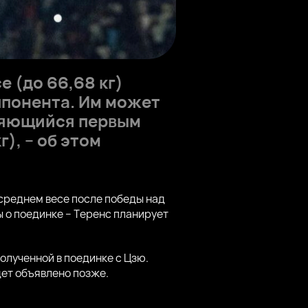
 (до 66,68 кг)
ппонента. Им может
вляющийся первым
), – об этом
среднем весе после победы над
 о поединке – Теренс планирует
полученной в поединке с Цзю.
дет объявлено позже.