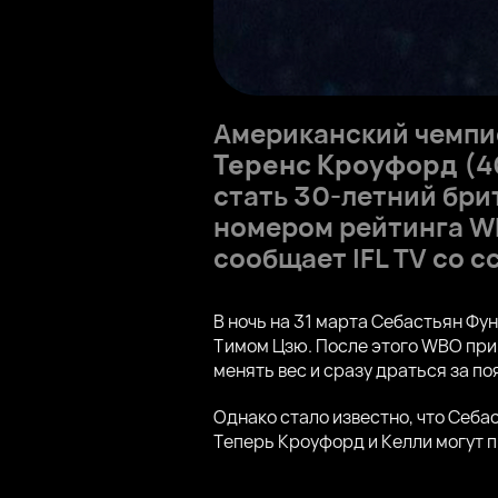
Американский чемпио
Теренс Кроуфорд
(4
стать 30-летний бр
номером рейтинга WBO
сообщает IFL TV со с
В ночь на 31 марта Себастьян Ф
Тимом Цзю. После этого WBO при
менять вес и сразу драться за по
Однако стало известно, что Себа
Теперь Кроуфорд и Келли могут 