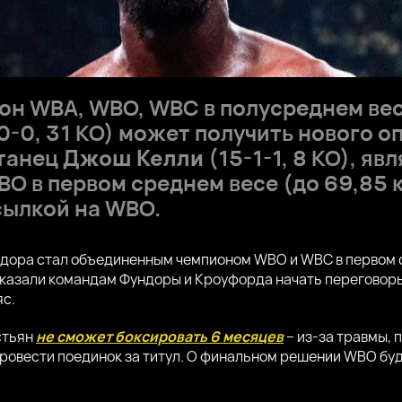
н WBA, WBO, WBC в полусреднем весе
0-0, 31 КО) может получить нового о
итанец
Джош Келли
(15-1-1, 8 КО), я
 в первом среднем весе (до 69,85 кг
сылкой на WBO.
ундора стал объединенным чемпионом WBO и WBC в первом 
казали командам Фундоры и Кроуфорда начать переговоры
яс.
стьян
не сможет боксировать 6 месяцев
– из-за травмы, 
провести поединок за титул. О финальном решении WBO бу