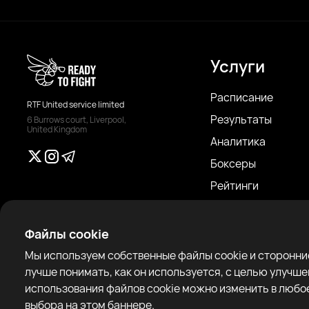
Услуги
Расписание
RTF United service limited
Результаты
6 Burrows court, Liverpool,
United Kingdom
Аналитика
Боксеры
Рейтинги
Новости
Статьи
Файлы cookie
Sparring Finder
Мы используем собственные файлы cookie и сторонние
лучше понимать, как он используется, с целью улучш
использования файлов cookie можно изменить в любое
выбора на этом баннере.