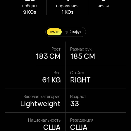
победы
поражения
ничьи
9 KOs
1 KOs
см/кг
дюйм/фут
Рост
Размах рук
183 CM
185 CM
Вес
Стойка
61 KG
RIGHT
Весовая категория
Возраст
Lightweight
33
Национальность
Резиденция
США
США