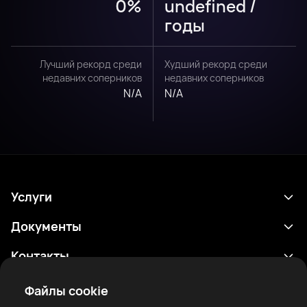
0%
undefined /
годы
Лучший рекорд среди
Худший рекорд среди
недавних соперников
недавних соперников
N/A
N/A
Услуги
Расписание
Документы
Результаты
Политика конфиденциальности
Контакты
Аналитика
Условия использования
support@rtfight.com
Приложения
Файлы cookie
Боксеры
Уведомление о рисках