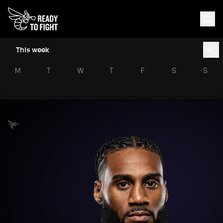
This week
M
T
W
T
F
S
S