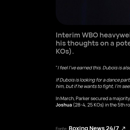
Interim WBO heavywe
his thoughts on a pote
KOs).
"
I feel I've earned this. Dubois is a
If Dubois is looking for a dance par
him, but if he wants to fight, I'm se
In March, Parker secured a majority
Joshua
(28-4, 25 KOs) in the 5th r
Boxing News 24/7
Fonte: