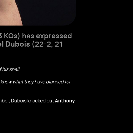
3 KOs) has expressed
el Dubois
(22-2, 21
 his shell.
n't know what they have planned for
ember, Dubois knocked out
Anthony