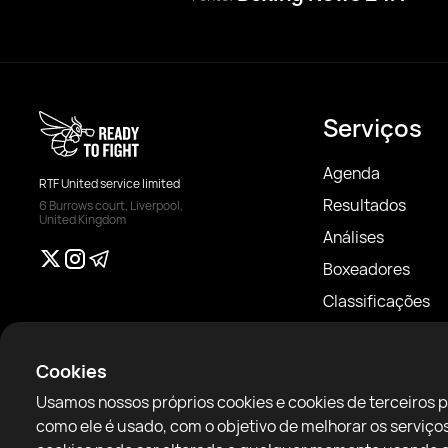
Serviços
Agenda
RTF United service limited
Resultados
6 Burrows court, Liverpool,
United Kingdom
Análises
Boxeadores
Classificações
Notícias
Artigos
Cookies
Sparring Finder
Usamos nossos próprios cookies e cookies de terceiros 
como ele é usado, com o objetivo de melhorar os servi