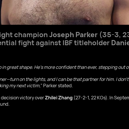
ight champion
Joseph Parker
(35-3, 2
ntial fight against IBF titleholder
Dani
lso in great shape. He's more confident than ever, stepping out of
tner—turn on the lights, and I can be that partner for him. I do
eking my next victim
," Parker stated.
 decision victory over
Zhilei Zhang
(27-2-1, 22 KOs). In Sept
ound.