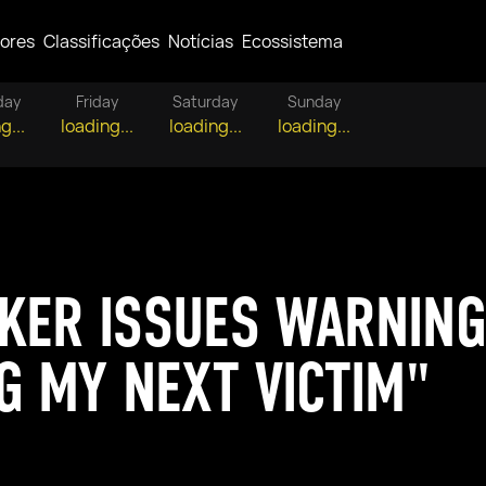
ores
Classificações
Notícias
Ecossistema
day
Friday
Saturday
Sunday
g...
loading...
loading...
loading...
KER ISSUES WARNING
NG MY NEXT VICTIM"