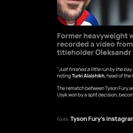
Former heavyweight w
recorded a video from
titleholder
Oleksandr
"
Just finished a little run by the ba
noting
Turki Alalshikh
, head of the
The rematch between Tyson Fury and 
Usyk won by a split decision, beco
Tyson Fury’s Instagr
Fonte: