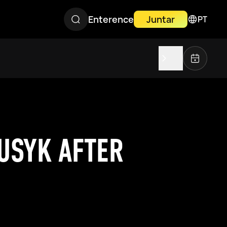
Enterence
Juntar
PT
 USYK AFTER