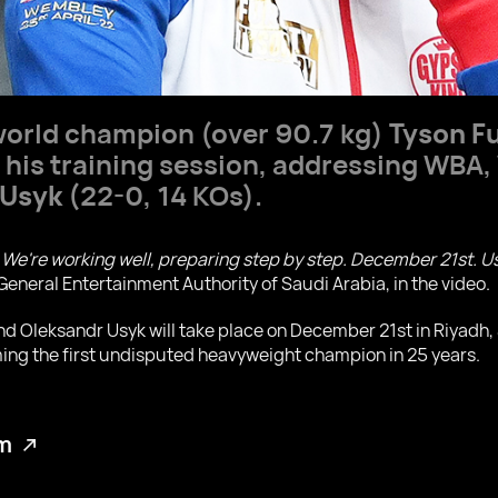
orld champion (over 90.7 kg)
Tyson F
 his training session, addressing WB
 Usyk
(22-0, 14 KOs).
y. We're working well, preparing step by step. December 21st. Us
 General Entertainment Authority of Saudi Arabia, in the video.
Oleksandr Usyk will take place on December 21st in Riyadh, Sa
ming the first undisputed heavyweight champion in 25 years.
am