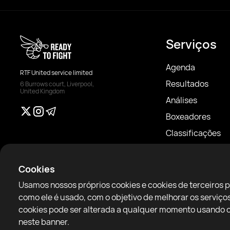
Serviços
Agenda
RTF United service limited
Resultados
6 Burrows court, Liverpool,
United Kingdom
Análises
Boxeadores
Classificações
Notícias
Artigos
Cookies
Sparring Finder
Usamos nossos próprios cookies e cookies de terceiros 
como ele é usado, com o objetivo de melhorar os servi
cookies pode ser alterada a qualquer momento usando o 
neste banner.