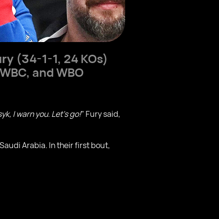
ury
(34-1-1, 24 KOs)
A, WBC, and WBO
yk, I warn you. Let's go!
" Fury said,
udi Arabia. In their first bout,