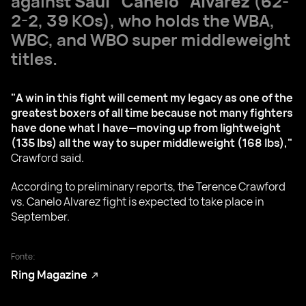
against
Saul "Canelo" Alvarez
(62-
2-2, 39 KOs), who holds the WBA,
WBC, and WBO super middleweight
titles.
"A win in this fight will cement my legacy as one of the
greatest boxers of all time because not many fighters
have done what I have—moving up from lightweight
(135 lbs) all the way to super middleweight (168 lbs),"
Crawford said.
According to preliminary reports, the Terence Crawford
vs. Canelo Alvarez fight is expected to take place in
September.
Fonte:
Ring Magazine