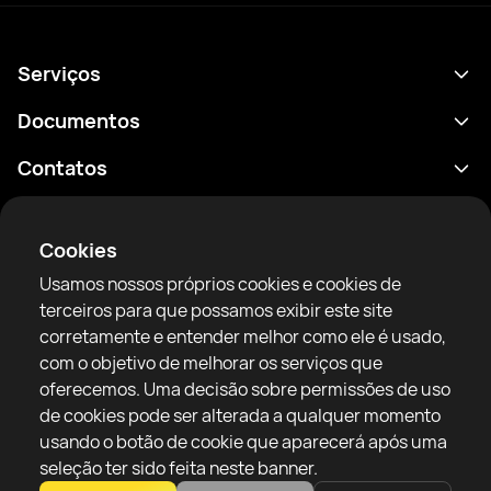
Serviços
Agenda
Documentos
Resultados
Política de Privacidade
Contatos
Análises
Termos de uso
support@rtfight.com
Aplicativos
Boxeadores
Aviso de riscos
Cookies
Classificações
Diretrizes da comunidade
Usamos nossos próprios cookies e cookies de
Notícias
terceiros para que possamos exibir este site
Artigos
corretamente e entender melhor como ele é usado,
com o objetivo de melhorar os serviços que
Sparring Finder
RTF United service limited
oferecemos. Uma decisão sobre permissões de uso
6 Burrows court, Liverpool, United Kingdom
de cookies pode ser alterada a qualquer momento
usando o botão de cookie que aparecerá após uma
seleção ter sido feita neste banner.