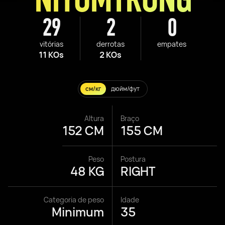
29
2
0
vitórias
derrotas
empates
11 KOs
2 KOs
см/кг
дюйм/фут
Altura
Braço
152 CM
155 CM
Peso
Postura
48 KG
RIGHT
Categoria de peso
Idade
Minimum
35