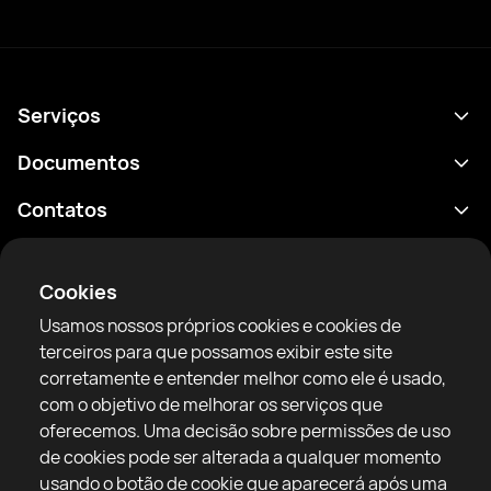
Serviços
Agenda
Documentos
Resultados
Política de Privacidade
Contatos
Análises
Termos de uso
support@rtfight.com
Aplicativos
Boxeadores
Aviso de riscos
Cookies
Classificações
Diretrizes da comunidade
Usamos nossos próprios cookies e cookies de
Notícias
terceiros para que possamos exibir este site
Artigos
corretamente e entender melhor como ele é usado,
com o objetivo de melhorar os serviços que
Sparring Finder
RTF United service limited
oferecemos. Uma decisão sobre permissões de uso
6 Burrows court, Liverpool, United Kingdom
de cookies pode ser alterada a qualquer momento
usando o botão de cookie que aparecerá após uma