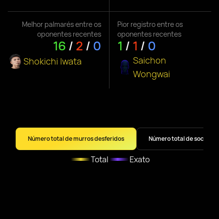
Melhor palmarés entre os
Pior registro entre os
oponentes recentes
oponentes recentes
16
/
2
/
0
1
/
1
/
0
Saichon
Shokichi Iwata
Wongwai
Número total de murros desferidos
Número total de socos
Total
Exato