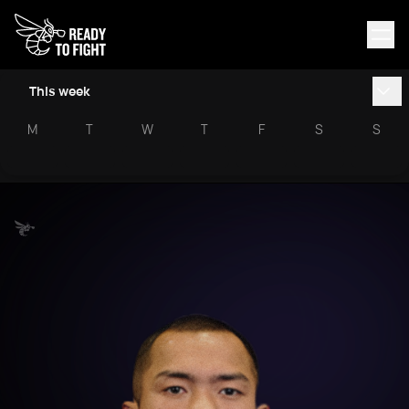
This week
M
T
W
T
F
S
S