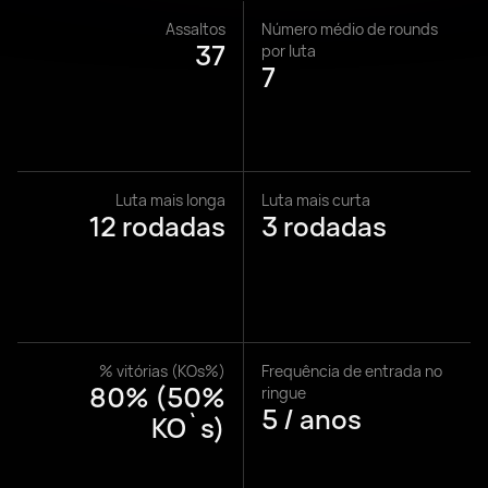
Assaltos
Número médio de rounds
37
por luta
7
Luta mais longa
Luta mais curta
12 rodadas
3 rodadas
% vitórias (KOs%)
Frequência de entrada no
80% (50%
ringue
5 / anos
KO`s)