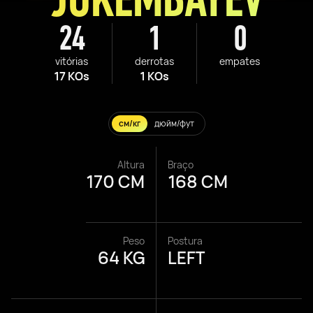
24
1
0
vitórias
derrotas
empates
17 KOs
1 KOs
см/кг
дюйм/фут
Altura
Braço
170 CM
168 CM
Peso
Postura
64 KG
LEFT