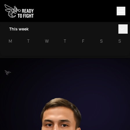
This week
M
T
W
T
F
S
S