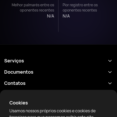
Melhor palmarés entre os
Pior registro entre os
oponentes recentes
oponentes recentes
N/A
N/A
Serviços
Agenda
Documentos
Resultados
Política de Privacidade
Contatos
Análises
Termos de uso
support@rtfight.com
Aplicativos
Boxeadores
Aviso de riscos
Cookies
Classificações
Diretrizes da comunidade
Usamos nossos próprios cookies e cookies de
Notícias