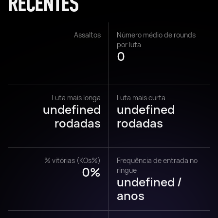
RECENTES
Assaltos
Número médio de rounds
por luta
0
Luta mais longa
Luta mais curta
undefined
undefined
rodadas
rodadas
% vitórias (KOs%)
Frequência de entrada no
0%
ringue
undefined /
anos