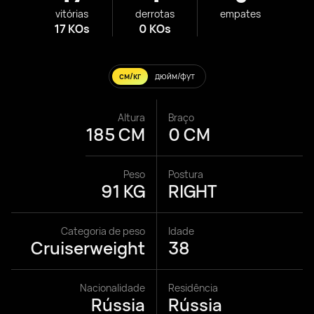
vitórias
derrotas
empates
17 KOs
0 KOs
см/кг
дюйм/фут
Altura
Braço
185 CM
0 CM
Peso
Postura
91 KG
RIGHT
Categoria de peso
Idade
Cruiserweight
38
Nacionalidade
Residência
Rússia
Rússia