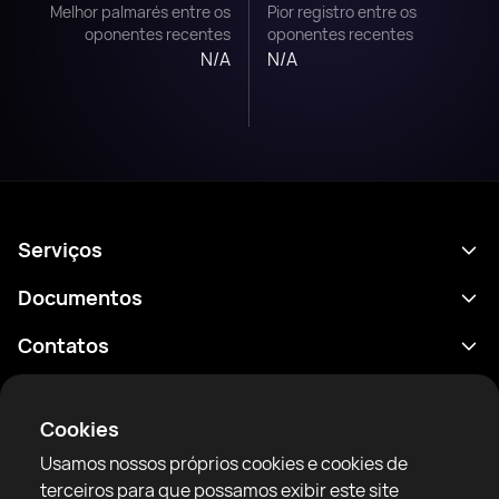
Melhor palmarés entre os
Pior registro entre os
oponentes recentes
oponentes recentes
N/A
N/A
Serviços
Agenda
Documentos
Resultados
Política de Privacidade
Contatos
Análises
Termos de uso
support@rtfight.com
Aplicativos
Boxeadores
Aviso de riscos
Cookies
Classificações
Diretrizes da comunidade
Usamos nossos próprios cookies e cookies de
Notícias
terceiros para que possamos exibir este site