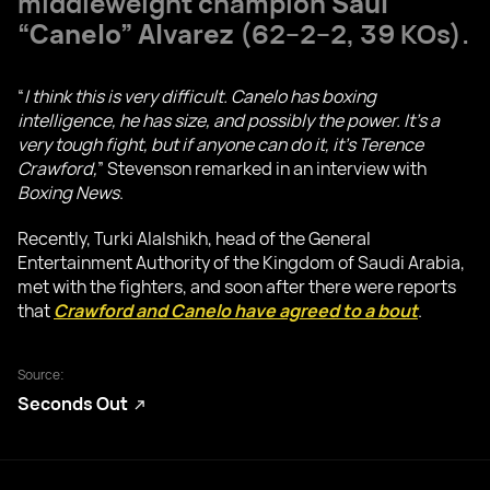
middleweight champion
Saul
“Canelo” Alvarez
(62–2–2, 39 KOs).
“
I think this is very difficult. Canelo has boxing
intelligence, he has size, and possibly the power. It’s a
very tough fight, but if anyone can do it, it’s Terence
Crawford,
” Stevenson remarked in an interview with
Boxing News
.
Recently, Turki Alalshikh, head of the General
Entertainment Authority of the Kingdom of Saudi Arabia,
met with the fighters, and soon after there were reports
that
Crawford and Canelo have agreed to a bout
.
Source:
Seconds Out