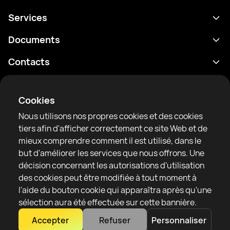
Services
Programme
Documents
Résultats
Politique de confidentialité
Contacts
Analyses
Conditions d'utilisation
support@rtfight.com
Annexes
Boxeurs
Énoncé de divulgation des risques
Cookies
Classements
Règles de la communauté
Nous utilisons nos propres cookies et des cookies
Actualités
tiers afin d'afficher correctement ce site Web et de
Articles
mieux comprendre comment il est utilisé, dans le
but d'améliorer les services que nous offrons. Une
Sparring Finder
RTF United service limited
décision concernant les autorisations d'utilisation
6 Burrows court, Liverpool, United Kingdom
des cookies peut être modifiée à tout moment à
l'aide du bouton cookie qui apparaîtra après qu'une
sélection aura été effectuée sur cette bannière.
Accepter
Refuser
Personnaliser