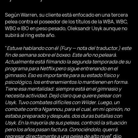
Según Warren, su cliente está enfocado en una tercera
pelea contra el poseedor de los títulos de la WBA, WBC,
WBO e IBO en peso pesado, Oleksandr Usyk aunque no
subirá al ring este año.
"
Estuve hablando con él (Fury — nota del traductor.) este
fin de semana sobre el boxeo. Este año no peleará.
Actualmente está filmando la segunda temporada de su
programa para Netflix pero sigue entrenando en el
gimnasio. Eso es importante para su estado físico y
psicológico, los entrenamientos lo mantienen en forma.
Tiene esa mentalidad: siempre está en el gimnasio y
necesita actividad. Dejó claro que quiere pelear con
Usyk. Tuvo combates difíciles con Wilder. Luego, un
combate contra Ngannou, para el cual, en mi opinión, no
estaba preparado y después, dos duras batallas con
Usyk. En la mayoría de sus peleas, controló la situación
pero los años pasan factura. Conociéndolo, querrá
regresar directamente a una pelea de alto nivel
" dijo