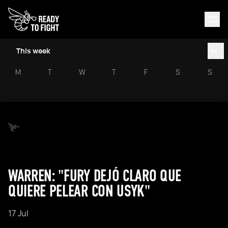
This week
M
T
W
T
F
S
S
WARREN: "FURY DEJÓ CLARO QUE
QUIERE PELEAR CON USYK"
17 Jul