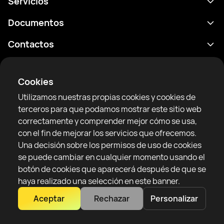
Servicios
Calendario
Documentos
Resultados
Política de privacidad
Contactos
Analítica
Condiciones de uso
support@rtfight.com
Aplicaciones
Boxeadores
Declaración de divulgación de riesgos
Cookies
Clasificaciones
Reglas de la comunidad
Utilizamos nuestras propias cookies y cookies de
Noticias
terceros para que podamos mostrar este sitio web
Artículos
correctamente y comprender mejor cómo se usa,
con el fin de mejorar los servicios que ofrecemos.
Sparring Finder
RTF United service limited
Una decisión sobre los permisos de uso de cookies
6 Burrows court, Liverpool, Reino Unido
se puede cambiar en cualquier momento usando el
botón de cookies que aparecerá después de que se
haya realizado una selección en este banner.
Aceptar
Rechazar
Personalizar
Copyright 2022–2025 © All rights reserved