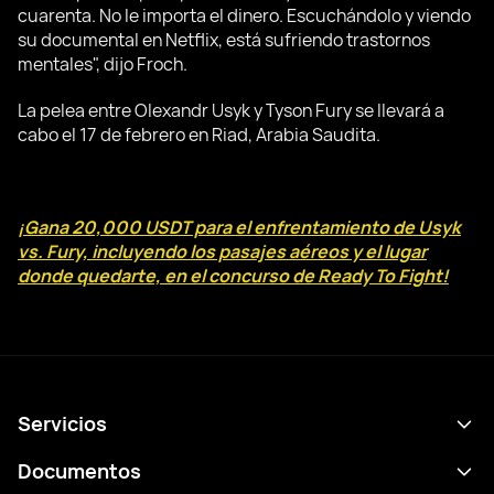
cuarenta. No le importa el dinero. Escuchándolo y viendo
su documental en Netflix, está sufriendo trastornos
mentales", dijo Froch.
La pelea entre Olexandr Usyk y Tyson Fury se llevará a
cabo el 17 de febrero en Riad, Arabia Saudita.
¡Gana 20,000 USDT para el enfrentamiento de Usyk
vs. Fury, incluyendo los pasajes aéreos y el lugar
donde quedarte, en el concurso de Ready To Fight!
Servicios
Calendario
Documentos