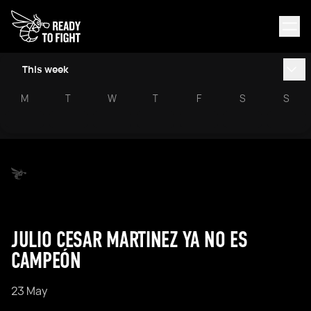
This week
M
T
W
T
F
S
S
JULIO CESAR MARTINEZ YA NO ES
CAMPEÓN
23 May