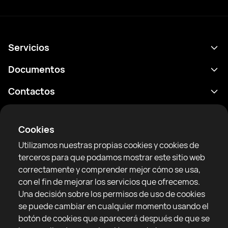
Servicios
Calendario
Documentos
Resultados
Política de privacidad
Contactos
Analítica
Condiciones de uso
support@rtfight.com
Aplicaciones
Boxeadores
Declaración de divulgación de riesgos
Cookies
Clasificaciones
Reglas de la comunidad
Utilizamos nuestras propias cookies y cookies de
Noticias
terceros para que podamos mostrar este sitio web
Artículos
correctamente y comprender mejor cómo se usa,
con el fin de mejorar los servicios que ofrecemos.
Sparring Finder
RTF United service limited
Una decisión sobre los permisos de uso de cookies
6 Burrows court, Liverpool, Reino Unido
se puede cambiar en cualquier momento usando el
botón de cookies que aparecerá después de que se