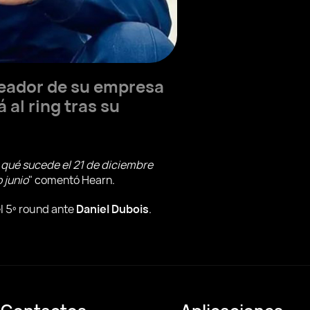
eador de su empresa
 al ring tras su
 qué sucede el 21 de diciembre
 junio
" comentó Hearn.
l 5º round ante
Daniel Dubois
.