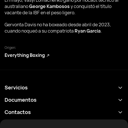
En mayo, Vasyl Lomachenko ganó por nocaut técnico al
australiano
George Kambosos
y conquistó el título
vacante de la IBF en el peso ligero.
Gervonta Davis no ha boxeado desde abril de 2023,
cuando noqueó a su compatriota
Ryan Garcia
.
Origen:
Everything Boxing
Servicios
Calendario
Documentos
Resultados
Política de privacidad
Contactos
Analítica
Condiciones de uso
support@rtfight.com
Aplicaciones
Boxeadores