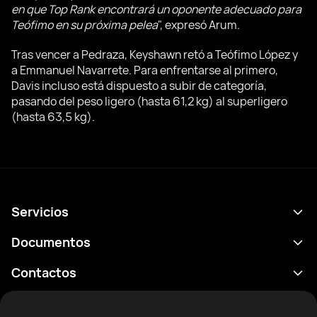
en que Top Rank encontrará un oponente adecuado para
Teófimo en su próxima pelea
", expresó Arum.
Tras vencer a Pedraza, Keyshawn retó a Teófimo López y
a Emmanuel Navarrete. Para enfrentarse al primero,
Davis incluso está dispuesto a subir de categoría,
pasando del peso ligero (hasta 61,2 kg) al superligero
(hasta 63,5 kg).
Servicios
Calendario
Documentos
Resultados
Política de privacidad
Contactos
Analítica
Condiciones de uso
support@rtfight.com
Aplicaciones
Boxeadores