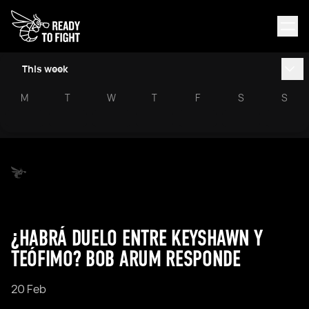
This week
M
T
W
T
F
S
S
¿HABRÁ DUELO ENTRE KEYSHAWN Y
TEÓFIMO? BOB ARUM RESPONDE
20 Feb