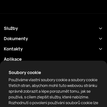
Služby
Program
Dokumenty
Výsledky
Zásady ochrany osobních údajů
Kontakty
Analytika
Podmínky použití
support@rtfight.com
Aplikace
Boxeři
Oznámení o riziku
Žebříčky
Pravidla komunity
Soubory cookie
Zprávy
Používáme vlastní soubory cookie a soubory cookie
Články
třetích stran, abychom mohli tuto webovou stránku
správně zobrazit a lépe porozumět tomu, jak se
Sparring Finder
RTF United service limited
používá, s cílem zlepšit služby, které nabízíme.
6 Burrows court, Liverpool, United Kingdom
Rozhodnutí o povolení používání souborů cookie lze