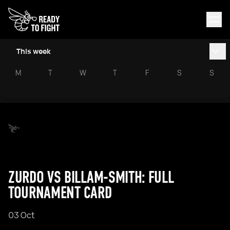
This week
M
T
W
T
F
S
S
ZURDO VS BILLAM-SMITH: FULL
TOURNAMENT CARD
03 Oct