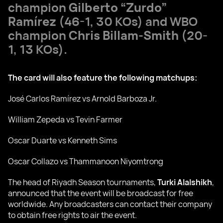
champion
Gilberto “Zurdo”
Ramírez
(46-1, 30 KOs) and WBO
champion
Chris Billam-Smith
(20-
1, 13 KOs).
The card will also feature the following matchups:
José Carlos Ramírez vs Arnold Barboza Jr.
William Zepeda vs Tevin Farmer
Oscar Duarte vs Kenneth Sims
Oscar Collazo vs Thammanoon Niyomtrong
The head of Riyadh Season tournaments,
Turki Alalshikh
,
announced that the event will be broadcast for free
worldwide. Any broadcasters can contact their company
to obtain free rights to air the event.