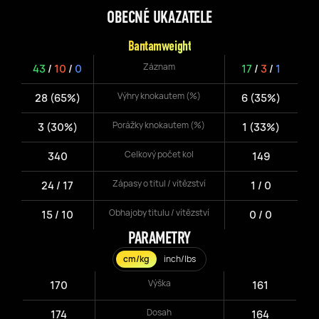
OBECNÉ UKAZATELE
Bantamweight
Záznam
43
/
10
/
0
17
/
3
/
1
Výhry knokautem (%)
28 (65%)
6 (35%)
Porážky knokautem (%)
3 (30%)
1 (33%)
Celkový počet kol
340
149
Zápasy o titul / vítězství
24 / 17
1 / 0
Obhajoby titulu / vítězství
15 / 10
0 / 0
PARAMETRY
cm/kg
inch/lbs
Výška
170
161
Dosah
174
164