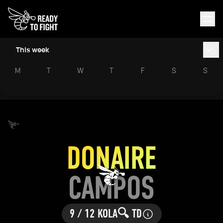
This week
M
T
W
T
F
S
S
DONAIRE
CAMPOS
9 / 12 KOLA
🔍 TD