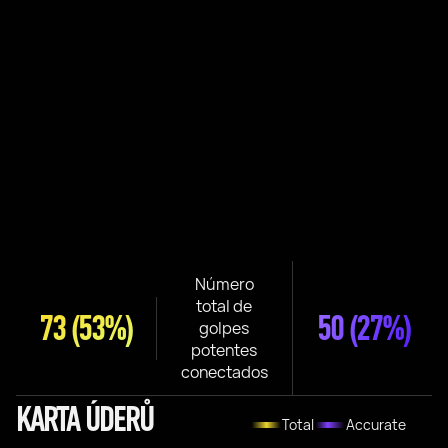
Número
total de
73
(53%)
50
(27%)
golpes
potentes
conectados
KARTA ÚDERŮ
Total
Accurate