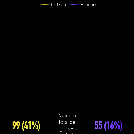
Celkem
Přesné
Número
total de
99
(41%)
55
(16%)
golpes