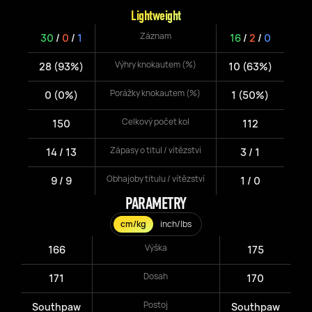
Lightweight
Záznam
30
/
0
/
1
16
/
2
/
0
Výhry knokautem (%)
28 (93%)
10 (63%)
Porážky knokautem (%)
0 (0%)
1 (50%)
Celkový počet kol
150
112
Zápasy o titul / vítězství
14 / 13
3 / 1
Obhajoby titulu / vítězství
9 / 9
1 / 0
PARAMETRY
cm/kg
inch/lbs
Výška
166
175
Dosah
171
170
Postoj
Southpaw
Southpaw