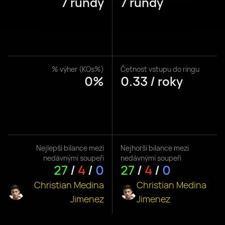
7 rundy
7 rundy
% výher (KOs%)
Četnost vstupu do ringu
0%
0.33 / roky
Nejlepší bilance mezi
Nejhorší bilance mezi
nedávnými soupeři
nedávnými soupeři
27
/
4
/
0
27
/
4
/
0
Christian Medina
Christian Medina
Jimenez
Jimenez