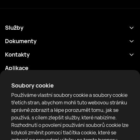
Služby
Program
Dokumenty
Výsledky
Zásady ochrany osobních údajů
Kontakty
Analytika
Podmínky použití
support@rtfight.com
Aplikace
Boxeři
Oznámení o riziku
Žebříčky
Pravidla komunity
Soubory cookie
Zprávy
Používáme vlastní soubory cookie a soubory cookie
Články
třetích stran, abychom mohli tuto webovou stránku
správně zobrazit a lépe porozumět tomu, jak se
Sparring Finder
RTF United service limited
používá, s cílem zlepšit služby, které nabízíme.
6 Burrows court, Liverpool, United Kingdom
Rozhodnutí o povolení používání souborů cookie lze
kdykoli změnit pomocí tlačítka cookie, které se