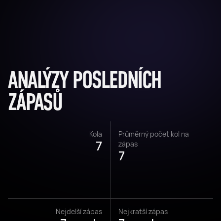
ANALÝZY POSLEDNÍCH
ZÁPASŮ
Kola
Průměrný počet kol na
7
zápas
7
Nejdelší zápas
Nejkratší zápas