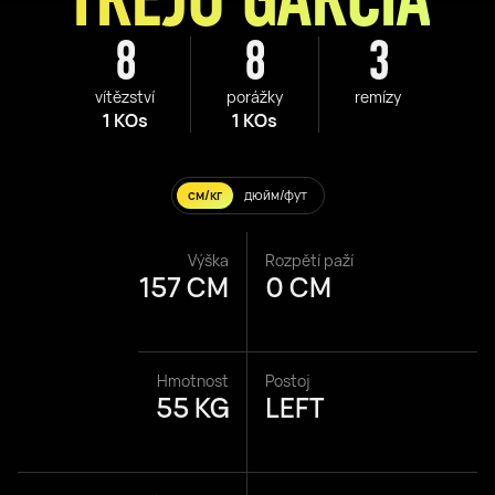
8
8
3
vítězství
porážky
remízy
1 KOs
1 KOs
см/кг
дюйм/фут
Výška
Rozpětí paží
157 CM
0 CM
Hmotnost
Postoj
55 KG
LEFT