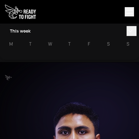
This week
M
T
W
T
F
S
S