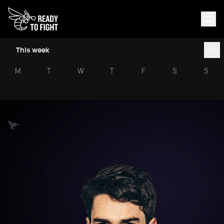
This week
M
T
W
T
F
S
S