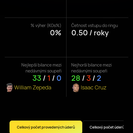
% výher (KOs%)
Četnost vstupu do ringu
0%
0.50 / roky
Nejlepší bilance mezi
Nejhorší bilance mezi
nedávnými soupeři
nedávnými soupeři
33
/
1
/
0
28
/
3
/
2
William Zepeda
Isaac Cruz
Celkový počet provedených úderů
Celkový počet úderů