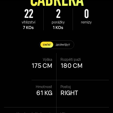
22
2
0
vítězství
porážky
remízy
7 KOs
1 KOs
см/кг
дюйм/фут
Výška
Rozpětí paží
175 CM
180 CM
Hmotnost
Postoj
61 KG
RIGHT