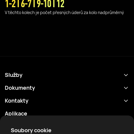
1-2 I 6-7 I 9-10 I 12
V těchto kolech je počet přesných úderů za kolo nadprůměrný
Služby
Program
Dokumenty
Výsledky
Zásady ochrany osobních údajů
Kontakty
Analytika
Podmínky použití
support@rtfight.com
Aplikace
Boxeři
Oznámení o riziku
Žebříčky
Pravidla komunity
Soubory cookie