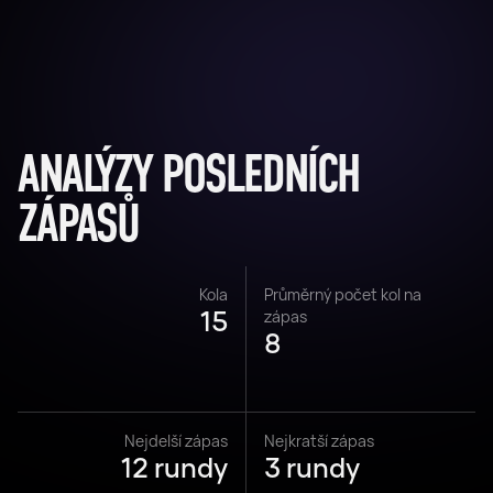
ANALÝZY POSLEDNÍCH
ZÁPASŮ
Kola
Průměrný počet kol na
15
zápas
8
Nejdelší zápas
Nejkratší zápas
12 rundy
3 rundy