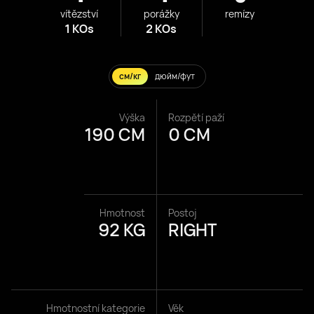
vítězství
porážky
remízy
1 KOs
2 KOs
см/кг
дюйм/фут
Výška
Rozpětí paží
190 CM
0 CM
Hmotnost
Postoj
92 KG
RIGHT
Hmotnostní kategorie
Věk