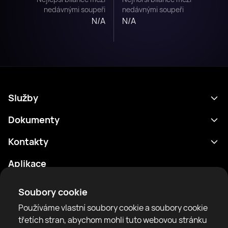
nedávnými soupeři
nedávnými soupeři
N/A
N/A
Služby
Program
Dokumenty
Výsledky
Zásady ochrany osobních údajů
Kontakty
Analytika
Podmínky použití
support@rtfight.com
Aplikace
Boxeři
Oznámení o riziku
Žebříčky
Pravidla komunity
Soubory cookie
Zprávy
Používáme vlastní soubory cookie a soubory cookie
Články
třetích stran, abychom mohli tuto webovou stránku