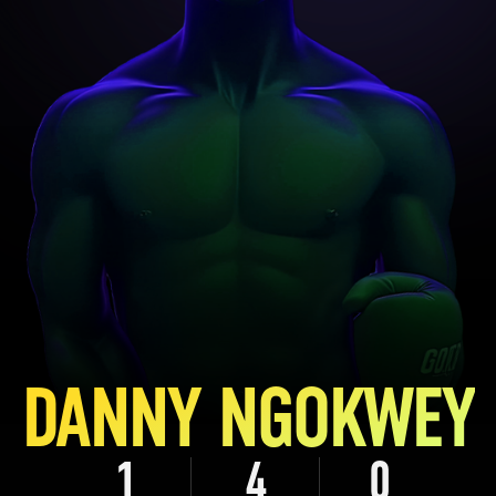
DANNY NGOKWEY
1
4
0