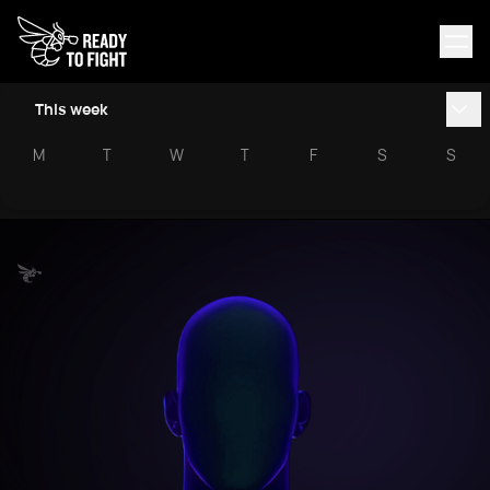
This week
M
T
W
T
F
S
S