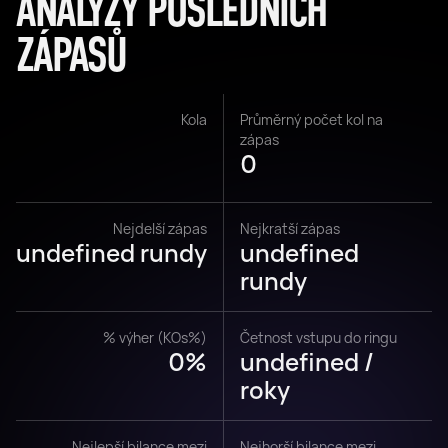
ANALÝZY POSLEDNÍCH
ZÁPASŮ
Kola
Průměrný počet kol na
zápas
0
Nejdelší zápas
Nejkratší zápas
undefined rundy
undefined
rundy
% výher (KOs%)
Četnost vstupu do ringu
0%
undefined /
roky
Nejlepší bilance mezi
Nejhorší bilance mezi