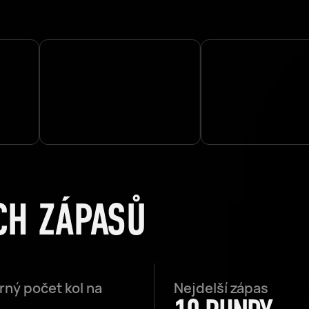
CH ZÁPASŮ
ný počet kol na
Nejdelší zápas