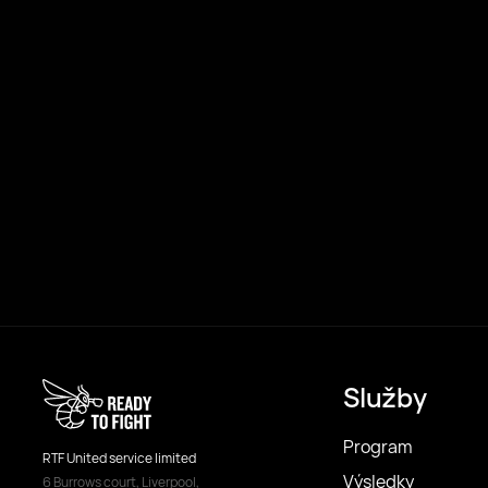
Služby
Program
RTF United service limited
Výsledky
6 Burrows court, Liverpool,