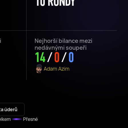
10 RUNDY
i
Nejhorší bilance mezi
nedávnými soupeři
14
/
0
/
0
Adam Azim
ta úderů
elkem
Přesné