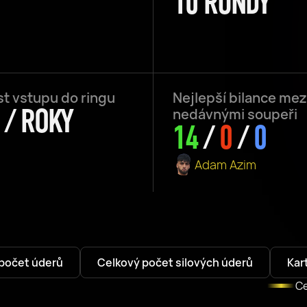
10 RUNDY
t vstupu do ringu
Nejlepší bilance mez
 / ROKY
nedávnými soupeři
14
/
0
/
0
Adam Azim
počet úderů
Celkový počet silových úderů
Kar
C