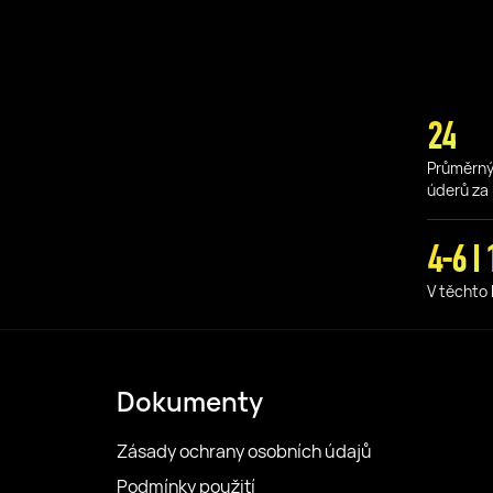
24
Průměrný
úderů za 
4-6 I 
V těchto
Dokumenty
Zásady ochrany osobních údajů
Podmínky použití