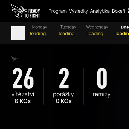
Program
Výsledky
Analytika
Boxeři
Monday
Tuesday
Wednesday
Dne
loading...
loading...
loading...
loadin
26
2
0
vítězství
porážky
remízy
6 KOs
0 KOs