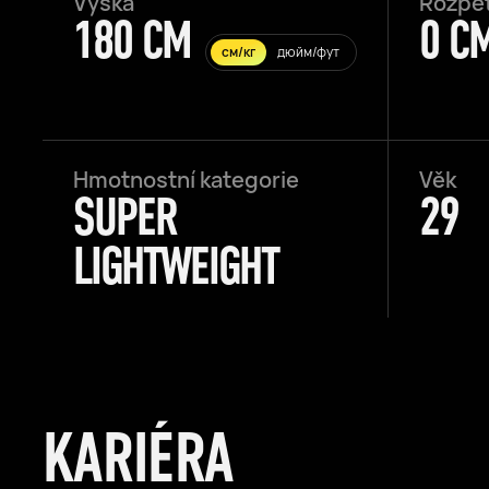
Výška
Rozpět
180 CM
0 C
см/кг
дюйм/фут
Hmotnostní kategorie
Věk
SUPER
29
LIGHTWEIGHT
KARIÉRA