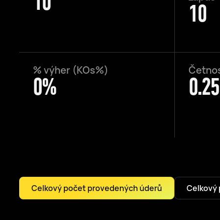
10
10
% výher (KOs%)
Četnos
0%
0.25
Celkový počet provedených úderů
Celkový 