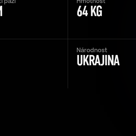
í paží
Hmotnost
M
64 KG
Národnost
UKRAJINA