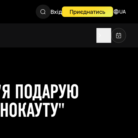
Вхід
Приєднатись
UA
"Я ПОДАРУЮ
 НОКАУТУ"