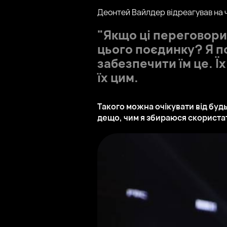
Деонтей Вайлдер відреагував на ч
"Якщо ці переговори 
цього поєдинку? Я п
забезпечити їм це. 
їх цим.
Такого можна очікувати від буд
дещо, чим я збираюся скористати