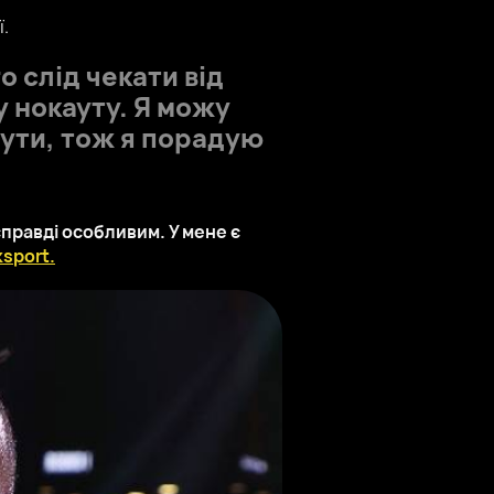
ї.
о слід чекати від
 нокауту. Я можу
аути, тож я порадую
правді особливим. У мене є
sport.