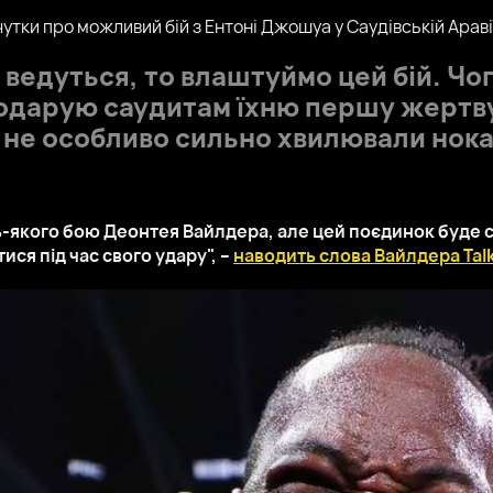
утки про можливий бій з Ентоні Джошуа у Саудівській Араві
ведуться, то влаштуймо цей бій. Чог
одарую саудитам їхню першу жертву
Їх не особливо сильно хвилювали нок
ь-якого бою Деонтея Вайлдера, але цей поєдинок буде с
ся під час свого удару", –
наводить слова Вайлдера Talk