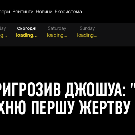
сери
Рейтинги
Новини
Екосистема
day
Сьогодні
Saturday
Sunday
g...
loading...
loading...
loading...
РИГРОЗИВ ДЖОШУА: 
ЇХНЮ ПЕРШУ ЖЕРТВУ