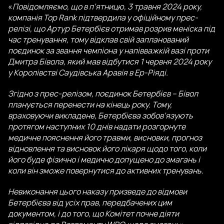
«
Повідомляємо, що в п’ятницю, 3 травня 2024 року,
компанія Top Rank підтвердила у офіційному прес-
релізі, що Артур Бетербієв отримав розрив меніска під
час тренування, тому відклав свій запланований
поєдинок за звання чемпіона у напівважкій вазі проти
Дмитра Бівола, який мав відбутися 1 червня 2024 року
у Королівстві Саудівська Аравія в Ер-Ріяді.
Згідно з прес-релізом, поєдинок Бетербієв – Бівол
планується перенести на кінець року. Тому,
враховуючи викладене, Бетербієва зобов’язують
протягом наступних 10 днів надати розгорнуте
медичне пояснення його травми, висновки, прогноз
відновлення та висновок його лікаря щодо того, коли
його буде фізично і медично допущено до змагань і
коли він зможе повернутися до активних тренувань.
Невиконання цього наказу призведе до відмови
Бетербієва від усіх прав, передбачених цим
документом, і до того, що Комітет почне діяти