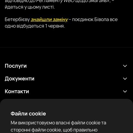
відповідно до Регламенту WBO щодо змагань
», –
йдеться у цьому листі.
Бетербієву
знайшли заміну
– поєдинок Бівола все
одно відбудеться 1 червня.
Послуги
Розклад
Документи
Результати
Політика конфіденційності
Контакти
Аналітика
Умови використання
support@rtfight.com
Додатки
Боксери
Повідомлення про ризики
Файли cookie
Рейтинги
Правила спільноти
Ми використовуємо власні файли cookie та
Новини
сторонні файли cookie, щоб правильно