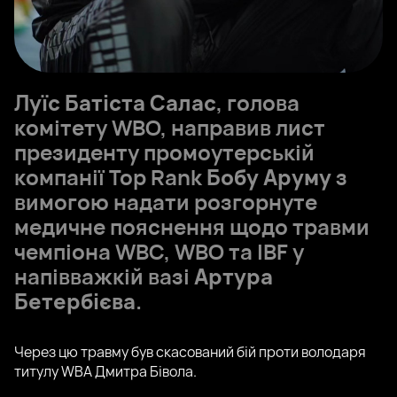
Луїс Батіста Салас
, голова
комітету WBO, направив лист
президенту промоутерській
компанії Top Rank
Бобу Аруму
з
вимогою надати розгорнуте
медичне пояснення щодо травми
чемпіона WBC, WBO та IBF у
напівважкій вазі
Артура
Бетербієва
.
Через цю травму був скасований бій проти володаря
титулу WBA Дмитра Бівола.