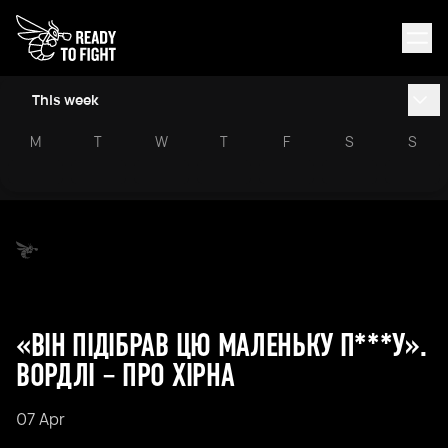
This week
M
T
W
T
F
S
S
«ВІН ПІДІБРАВ ЦЮ МАЛЕНЬКУ П***У».
ВОРДЛІ – ПРО ХІРНА
07 Apr