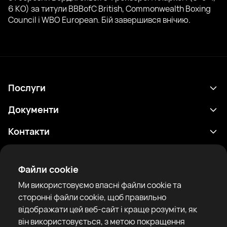
6 КО) за титули BBBofC British, Commonwealth Boxing
Council і WBO European. Бій завершився внічию.
Послуги
Розклад
Документи
Результати
Політика конфіденційності
Контакти
Аналітика
Умови використання
support@rtfight.com
Додатки
Боксери
Повідомлення про ризики
Файли cookie
Рейтинги
Правила спільноти
Ми використовуємо власні файли cookie та
Новини
сторонні файли cookie, щоб правильно
Статті
відображати цей веб-сайт і краще розуміти, як
він використовується, з метою покращення
Sparring Finder