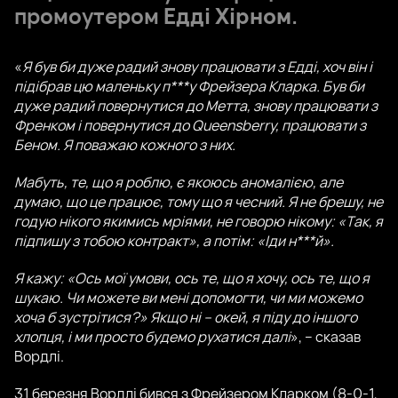
промоутером
Едді Хірном
.
«
Я був би дуже радий знову працювати з Едді, хоч він і
підібрав цю маленьку п***у Фрейзера Кларка. Був би
дуже радий повернутися до Метта, знову працювати з
Френком і повернутися до Queensberry, працювати з
Беном. Я поважаю кожного з них.
Мабуть, те, що я роблю, є якоюсь аномалією, але
думаю, що це працює, тому що я чесний. Я не брешу, не
годую нікого якимись мріями, не говорю нікому: «Так, я
підпишу з тобою контракт», а потім: «Іди н***й».
Я кажу: «Ось мої умови, ось те, що я хочу, ось те, що я
шукаю. Чи можете ви мені допомогти, чи ми можемо
хоча б зустрітися?» Якщо ні – окей, я піду до іншого
хлопця, і ми просто будемо рухатися далі
», – сказав
Вордлі.
31 березня Вордлі бився з Фрейзером Кларком (8-0-1,