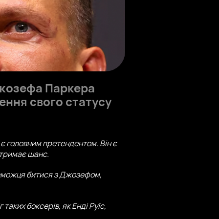
Джозефа Паркера
ення свого статусу
н є головним претендентом. Він є
отримає шанс.
реможця битися з Джозефом,
аких боксерів, як Енді Руїс,