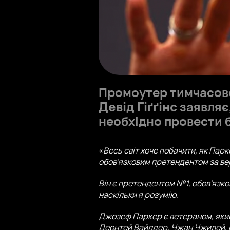
Промоутер тимчасово
Девід Гіґґінс
заявляє
необхідно провести б
«
Весь світ хоче побачити, як Парке
обов'язковим претендентом за ве
Він є претендентом №1, обов'язк
наскільки я розумію.
Джозеф Паркер є ветераном, який 
Деонтей Вайлдер, Чжан Чжилей, Ба