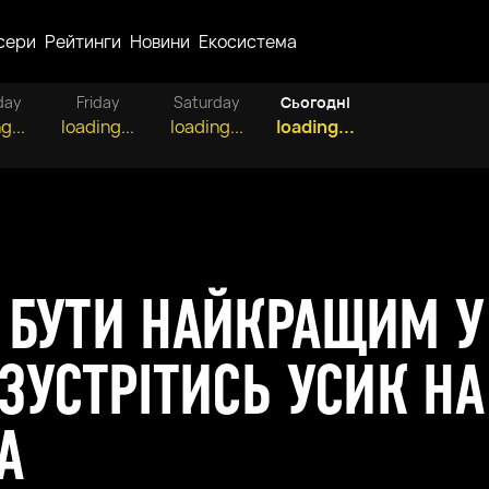
сери
Рейтинги
Новини
Екосистема
day
Friday
Saturday
Сьогодні
g...
loading...
loading...
loading...
БУТИ НАЙКРАЩИМ У 
ЗУСТРІТИСЬ УСИК Н
А