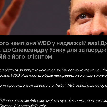
го чемпіона WBO у надважкій вазі 
, що
Олександру Усику
для затвердж
ій з його клієнтом.
р б’ється за титул чемпіона світу. Він давно чекає на це. Ві
рсією WBO. Я думаю, що буде несправедливо, якщо він не 
овим претендентом за версією WBO, і WBO зобов’язала пе
бився з такими бійцями, як Джошуа, він нещодавно переміг т
коле. Він переміг їх усіх.