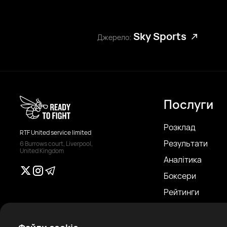
Sky Sports
Джерело:
Послуги
Розклад
RTF United service limited
Результати
6 Burrows court, Liverpool,
United Kingdom
Аналітика
Боксери
Рейтинги
Новини
Статті