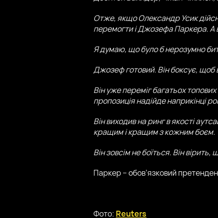
Отже, якщо Олександр Усик дійсн
перемогти і Джозефа Паркера. А в
Я думаю, що було б нерозумно бит
Джозеф готовий. Він боксує, щоб ви
Він уже переміг багатьох топових
пропозиція надійде наприкінці рок
Він виходив на ринг в якості аутс
кращим і кращим з кожним боєм.
Він зовсім не боїться. Він вірит
Паркер – обов’язковий претендент 
Фото:
Reuters