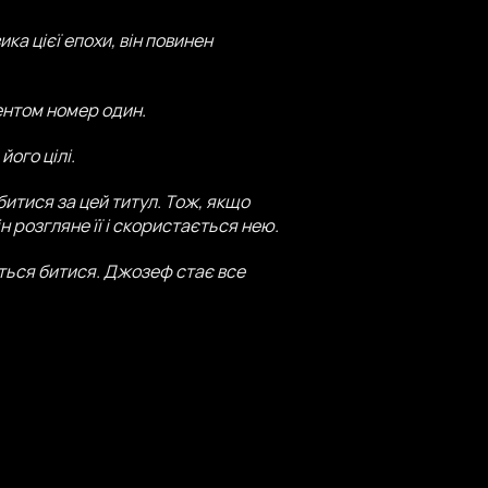
а цієї епохи, він повинен
ентом номер один.
його цілі.
битися за цей титул. Тож, якщо
н розгляне її і скористається нею.
ояться битися. Джозеф стає все