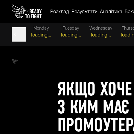
Розклад
Результати
Аналітика
Бок
Monday
Tuesday
Wednesday
Thurs
loading...
loading...
loading...
loadin
ЯКЩО ХОЧЕ 
З КИМ МАЄ 
ПРОМОУТЕР