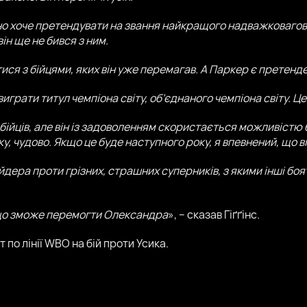
о хоче претендувати на звання найкращого надважковаговик
ін ще не бився з ним.
ися з бійцями, яких він уже перемагав. А Паркер є претенд
грати титул чемпіона світу, об’єднаного чемпіона світу. Це 
 бійців, але він із задоволенням скористається можливістю 
у, чудово. Якщо це буде наступного року, я впевнений, що ві
айдера проти грізних, страшних суперників, з якими інші б
ь, що зможе перемогти Олександра
», – сказав Гіґґінс.
по лінії WBO на бій проти Усика.