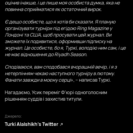
оцінив інакше, і це лише моя особиста думка, яка не
повинна сприйматися як остаточний вирок.
Є дещо особисте, що я хотів би сказати. Я планую
організувати турніри під егідою Ring Magazine у
Лондоні та США, щоб просувати цей журнал. Ви
зможете їх подивитися, оформивши підписку на
журнал. Це особисте, бо я, Туркі, володію ним сам, і це
не має відношення до Riyadh Season.
Сподіваюся, вам сподобався вчорашній вечір, і я з
нетерпінням чекаю наступного турніру в лютому.
Фанати завжди в моєму серці
», – написав Туркі.
Нагадаємо, Усик переміг Ф’юрі одноголосним
рішенням суддів і захистив титули.
Джерело:
Turki Alalshikh’s Twitter