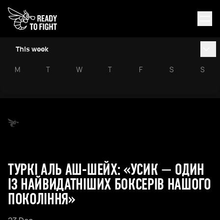
This week
M
T
W
T
F
S
S
ТУРКІ АЛЬ АШ-ШЕЙХ: «УСИК — ОДИН
ІЗ НАЙВИДАТНІШИХ БОКСЕРІВ НАШОГО
ПОКОЛІННЯ»