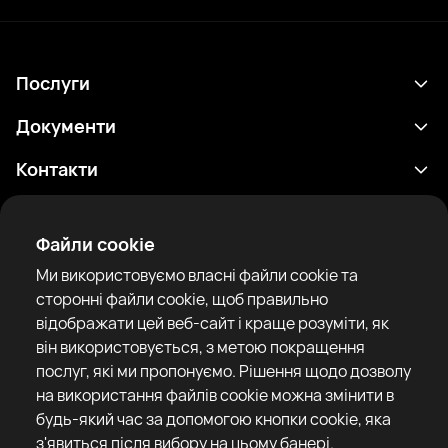
Послуги
Розклад
Документи
Результати
Політика конфіденційності
Контакти
Аналітика
Умови використання
support@rtfight.com
Додатки
Боксери
Повідомлення про ризики
Файли cookie
Рейтинги
Правила спільноти
Ми використовуємо власні файли cookie та
Новини
сторонні файли cookie, щоб правильно
Статті
відображати цей веб-сайт і краще розуміти, як
він використовується, з метою покращення
Sparring Finder
RTF United service limited
послуг, які ми пропонуємо. Рішення щодо дозволу
6 Burrows court, Liverpool, United Kingdom
на використання файлів cookie можна змінити в
будь-який час за допомогою кнопки cookie, яка
з'явиться після вибору на цьому банері.