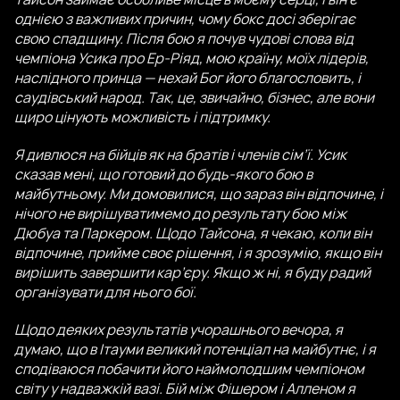
однією з важливих причин, чому бокс досі зберігає
свою спадщину. Після бою я почув чудові слова від
чемпіона Усика про Ер-Ріяд, мою країну, моїх лідерів,
наслідного принца — нехай Бог його благословить, і
саудівський народ. Так, це, звичайно, бізнес, але вони
щиро цінують можливість і підтримку.
Я дивлюся на бійців як на братів і членів сім’ї. Усик
сказав мені, що готовий до будь-якого бою в
майбутньому. Ми домовилися, що зараз він відпочине, і
нічого не вирішуватимемо до результату бою між
Дюбуа та Паркером. Щодо Тайсона, я чекаю, коли він
відпочине, прийме своє рішення, і я зрозумію, якщо він
вирішить завершити кар’єру. Якщо ж ні, я буду радий
організувати для нього бої.
Щодо деяких результатів учорашнього вечора, я
думаю, що в Ітауми великий потенціал на майбутнє, і я
сподіваюся побачити його наймолодшим чемпіоном
світу у надважкій вазі. Бій між Фішером і Алленом я