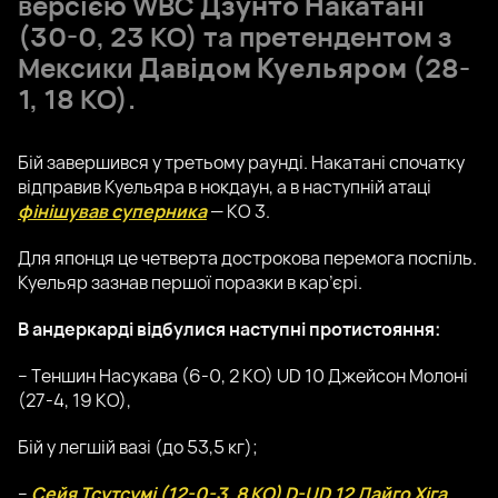
версією WBC
Дзунто Накатані
(30-0, 23 КО) та претендентом з
Мексики
Давідом Куельяром
(28-
1, 18 КО).
Бій завершився у третьому раунді. Накатані спочатку
відправив Куельяра в нокдаун, а в наступній атаці
фінішував суперника
— КО 3.
Для японця це четверта дострокова перемога поспіль.
Куельяр зазнав першої поразки в кар’єрі.
В андеркарді відбулися наступні протистояння:
– Теншин Насукава (6-0, 2 КО) UD 10 Джейсон Молоні
(27-4, 19 КО),
Бій у легшій вазі (до 53,5 кг);
–
Сейя Тсутсумі (12-0-3, 8 КО) D-UD 12 Дайго Хіга