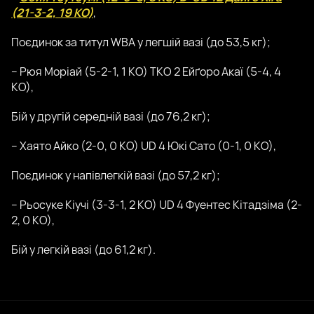
(21-3-2, 19 КО)
,
Поєдинок за титул WBA у легшій вазі (до 53,5 кг);
– Рюя Моріай (5-2-1, 1 КО) TKO 2 Ейґоро Акаї (5-4, 4
КО),
Бій у другій середній вазі (до 76,2 кг);
– Хаято Айко (2-0, 0 КО) UD 4 Юкі Сато (0-1, 0 КО),
Поєдинок у напівлегкій вазі (до 57,2 кг);
– Рьосуке Кіучі (3-3-1, 2 КО) UD 4 Фуентес Кітадзіма (2-
2, 0 КО),
Бій у легкій вазі (до 61,2 кг).