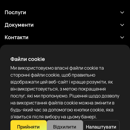
Послуги
Розклад
Документи
Результати
Політика конфіденційності
Контакти
Аналітика
Умови використання
support@rtfight.com
Додатки
Боксери
Повідомлення про ризики
Файли cookie
Рейтинги
Правила спільноти
Ми використовуємо власні файли cookie та
Новини
сторонні файли cookie, щоб правильно
Статті
відображати цей веб-сайт і краще розуміти, як
він використовується, з метою покращення
Sparring Finder
RTF United service limited
послуг, які ми пропонуємо. Рішення щодо дозволу
6 Burrows court, Liverpool, United Kingdom
на використання файлів cookie можна змінити в
будь-який час за допомогою кнопки cookie, яка
з'явиться після вибору на цьому банері.
Прийняти
Відхилити
Налаштувати