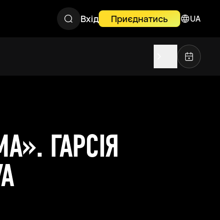
Вхід
Приєднатись
UA
А». ГАРСІЯ
УА