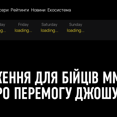
сери
Рейтинги
Новини
Екосистема
day
Friday
Saturday
Sunday
g...
loading...
loading...
loading...
ННЯ ДЛЯ БІЙЦІВ ММ
ПРО ПЕРЕМОГУ ДЖОШ