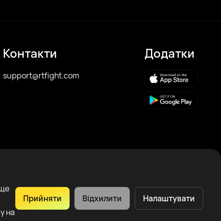
Контакти
Додатки
support@rtfight.com
аще
Прийняти
Відхилити
Налаштувати
у на