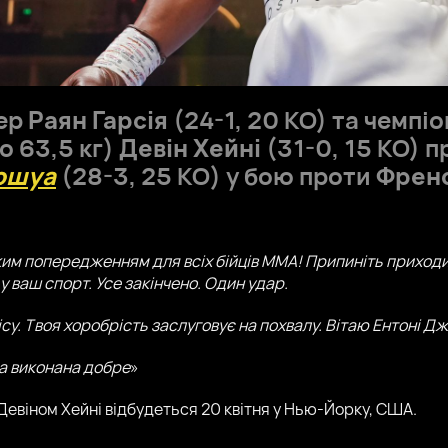
ер
Раян Гарсія
(24-1, 20 КО) та чемпі
о 63,5 кг)
Девін Хейні
(31-0, 15 КО) 
ошуа
(28-3, 25 KO) у бою проти
Френс
им попередженням для всіх бійців ММА! Припиніть приходит
у ваш спорт. Усе закінчено. Один удар.
у. Твоя хоробрість заслуговує на похвалу. Вітаю Ентоні Д
та виконана добре
»
Девіном Хейні відбудеться 20 квітня у Нью-Йорку, США.