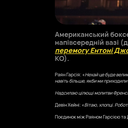
Американський бокс
напівсередній вазі (д
перемогу Ентоні Дж
КО).
Раян Гарсія: «
Нехай це буде велик
навіть більше, якби ми приходили 
Надсилаю цілющі молитви Френсіс
Девін Хейні: «
Вітаю, хлопці. Робо
Поєдинок між Раяном Гарсією та 