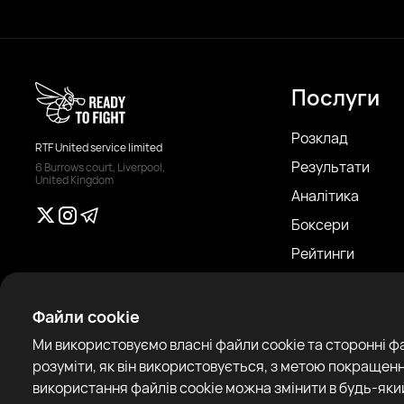
Послуги
Розклад
RTF United service limited
Результати
6 Burrows court, Liverpool,
United Kingdom
Аналітика
Боксери
Рейтинги
Новини
Статті
Файли cookie
Sparring Finder
Ми використовуємо власні файли cookie та сторонні ф
розуміти, як він використовується, з метою покращенн
використання файлів cookie можна змінити в будь-який