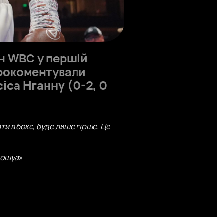
он WBC у першій
прокоментували
іса Нганну
(0-2, 0
и в бокс, буде лише гірше. Це
жошуа
»