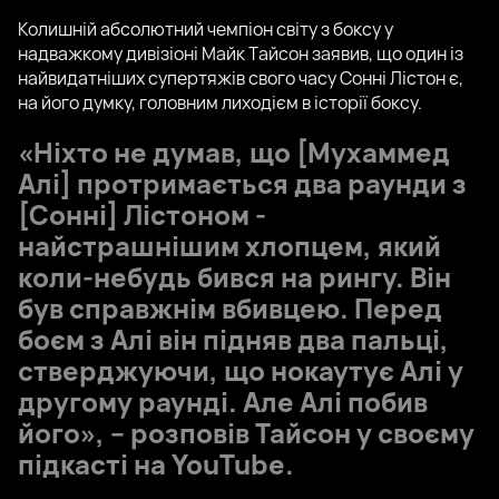
Колишній абсолютний чемпіон світу з боксу у
надважкому дивізіоні Майк Тайсон заявив, що один із
найвидатніших супертяжів свого часу Сонні Лістон є,
на його думку, головним лиходієм в історії боксу.
«Ніхто не думав, що [Мухаммед
Алі] протримається два раунди з
[Сонні] Лістоном -
найстрашнішим хлопцем, який
коли-небудь бився на рингу. Він
був справжнім вбивцею. Перед
боєм з Алі він підняв два пальці,
стверджуючи, що нокаутує Алі у
другому раунді. Але Алі побив
його», – розповів Тайсон у своєму
підкасті на YouTube.