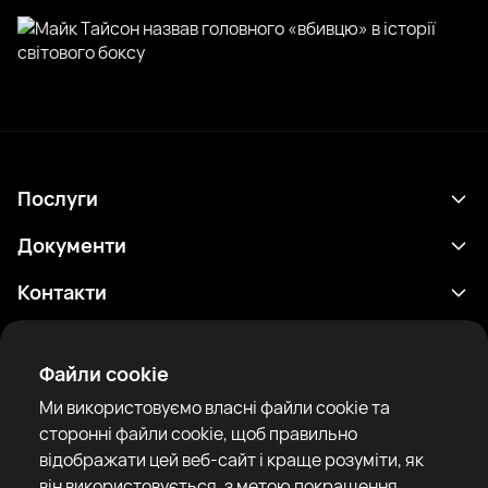
Послуги
Розклад
Документи
Результати
Політика конфіденційності
Контакти
Аналітика
Умови використання
support@rtfight.com
Додатки
Боксери
Повідомлення про ризики
Файли cookie
Рейтинги
Правила спільноти
Ми використовуємо власні файли cookie та
Новини
сторонні файли cookie, щоб правильно
Статті
відображати цей веб-сайт і краще розуміти, як
він використовується, з метою покращення