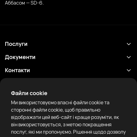
Аббасом — SD-6.
Послуги
Розклад
Документи
Результати
Політика конфіденційності
Контакти
Аналітика
Умови використання
support@rtfight.com
Додатки
Боксери
Повідомлення про ризики
Файли cookie
Рейтинги
Правила спільноти
Ми використовуємо власні файли cookie та
Новини
сторонні файли cookie, щоб правильно
Статті
відображати цей веб-сайт і краще розуміти, як
він використовується, з метою покращення
Sparring Finder
RTF United service limited
послуг, які ми пропонуємо. Рішення щодо дозволу
6 Burrows court, Liverpool, United Kingdom