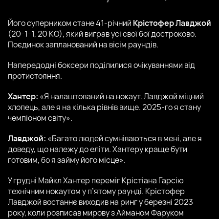
Його суперником стане 41-річний
Крістофер Лавджой
(20-1-1, 20 КО), який виграв усі свої бої достроково.
Поєдинок запланований на вісім раундів.
Напередодні боксери поділилися очікуваннями від
протистояння.
Хантер:
«Я налаштований на нокаут. Лавджой міцний
хлопець, але я на кілька рівнів вище. 2025-го я стану
чемпіоном світу».
Лавджой:
«Багато людей сумніваються в мені, але я
доведу, що належу до еліти. Хантеру краще бути
готовим, бо я займу його місце».
У грудні Майкл Хантер переміг Крістіана Гарсію
технічним нокаутом у п’ятому раунді. Крістофер
Лавджой востаннє виходив на ринг у березні 2023
року, коли розписав мирову з Айманом Фаруком