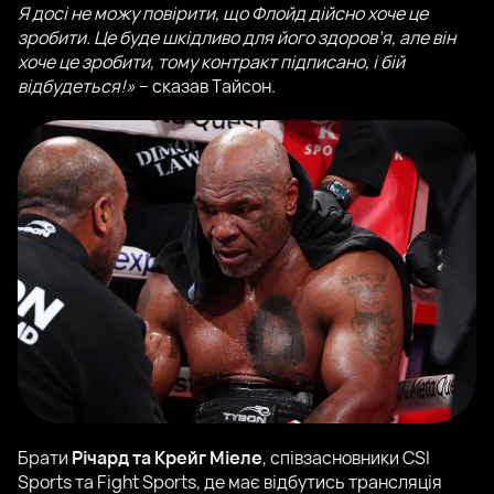
Я досі не можу повірити, що Флойд дійсно хоче це
зробити. Це буде шкідливо для його здоров’я, але він
хоче це зробити, тому контракт підписано, і бій
відбудеться!»
– сказав Тайсон.
Брати
Річард та Крейг Міеле
, співзасновники CSI
Sports та Fight Sports, де має відбутись трансляція