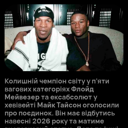
Колишній чемпіон світу у п’яти
вагових категоріях
Флойд
Мейвезер
та ексабсолют у
хевівейті
Майк Тайсон
оголосили
про поєдинок. Він має відбутись
навесні 2026 року та матиме