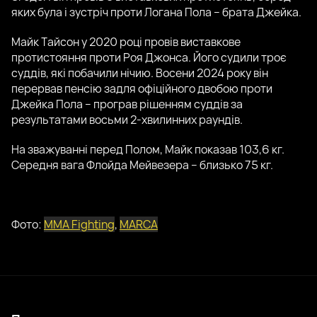
яких була і зустріч проти Логана Пола – брата Джейка.
Майк Тайсон у 2020 році провів виставкове
протистояння проти Роя Джонса. Його судили троє
суддів, які побачили нічию. Восени 2024 року він
перервав пенсію задля офіційного двобою проти
Джейка Пола – програв рішенням суддів за
результатами восьми 2-хвилинних раундів.
На зважуванні перед Полом, Майк показав 103,6 кг.
Середня вага Флойда Мейвезера – близько 75 кг.
Фото:
MMA Fighting
,
MARCA