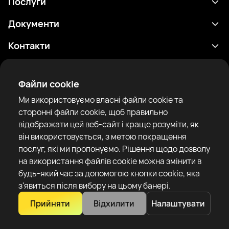
Послуги
Розклад
Документи
Результати
Політика конфіденційності
Контакти
Аналітика
Умови використання
support@rtfight.com
Додатки
Боксери
Повідомлення про ризики
Файли cookie
Рейтинги
Правила спільноти
Ми використовуємо власні файли cookie та
Новини
сторонні файли cookie, щоб правильно
Статті
відображати цей веб-сайт і краще розуміти, як
він використовується, з метою покращення
Sparring Finder
RTF United service limited
послуг, які ми пропонуємо. Рішення щодо дозволу
6 Burrows court, Liverpool, United Kingdom
на використання файлів cookie можна змінити в
будь-який час за допомогою кнопки cookie, яка
з'явиться після вибору на цьому банері.
Прийняти
Відхилити
Налаштувати
Copyright 2022–2025 © All rights reserved