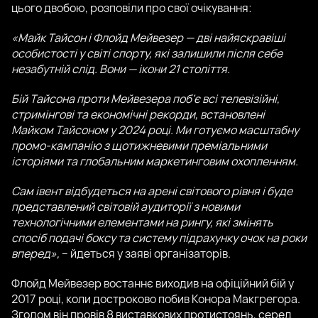
цього двобою, розповіли про свої очікування:
«Майк Тайсон і Флойд Мейвезер — дві найяскравіші
особистості у світі спорту, які залишили після себе
незабутній слід. Вони — ікони 21 століття.
Бій Тайсона проти Мейвезера поб’є всі телевізійні,
стримінгові та економічні рекорди, встановлені
Майком Тайсоном у 2024 році. Ми готуємо масштабну
промо-кампанію з щотижневими преміальними
історіями та глобальним маркетинговим охопленням.
Сам івент відбудеться на арені світового рівня і буде
представлений світовій аудиторії з новими
технологічними елементами на рингу, які змінять
спосіб подачі боксу та систему підрахунку очок на роки
вперед»,
– йдеться у заяві організаторів.
Флойд Мейвезер востаннє виходив на офіційний бій у
2017 році, коли достроково побив Конора Макгрегора.
Згодом він провів 8 виставкових протистоянь, серед