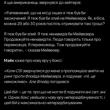
А ще американець звернувся до хейтерів:
«Я впевнений, що на місці інших я теж був би
засмучений. Я теж був би злий на Мейвезера. Як, в біса,
можна 29 або 30 років поспіль отримувати такі гроші?
Я теж був би злий. Я теж ненавидів би Мейвезера.
Продовжуйте ненавидіти. Люди говорять тільки про
переможців. Я переможець. Тож продовжуйте
говорити», – сказав Мейвезер.
Майк
каже про нову еру у боксі:
«Коли CSI звернулися до мене з пропозицією вийти на
ринг проти Флойда Мейвезера, я подумав: «Ні, це
неможливо». Але Флойд погодився.
Цей бій — це те, про що не могли б подумати ані світ, ані
я. Однак бокс увійшов у нову еру непередбачуваності, і
цей бій є максимально непередбачуваним.