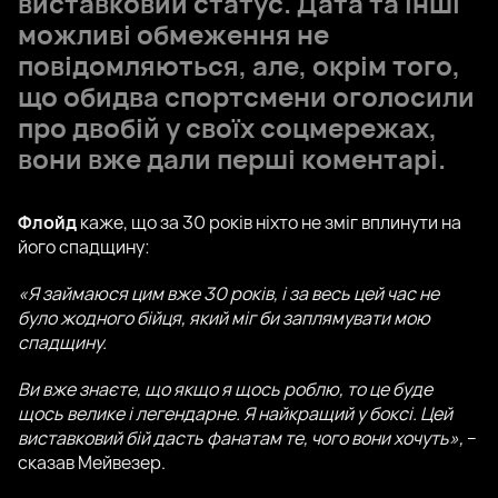
виставковий статус. Дата та інші
можливі обмеження не
повідомляються, але, окрім того,
що обидва спортсмени оголосили
про двобій у своїх соцмережах,
вони вже дали перші коментарі.
Флойд
каже, що за 30 років ніхто не зміг вплинути на
його спадщину:
«Я займаюся цим вже 30 років, і за весь цей час не
було жодного бійця, який міг би заплямувати мою
спадщину.
Ви вже знаєте, що якщо я щось роблю, то це буде
щось велике і легендарне. Я найкращий у боксі. Цей
виставковий бій дасть фанатам те, чого вони хочуть»,
–
сказав Мейвезер.