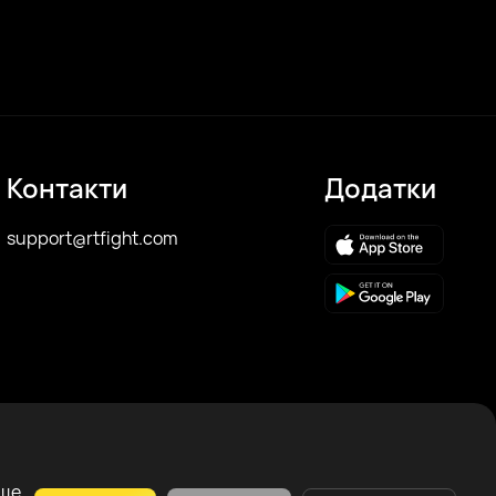
Контакти
Додатки
support@rtfight.com
аще