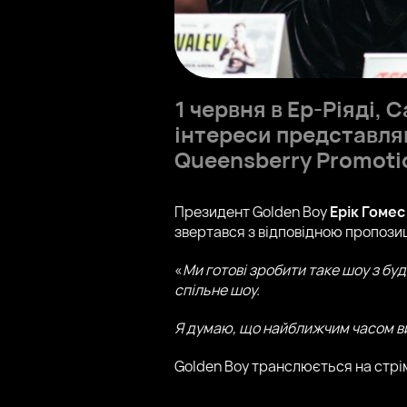
1 червня в Ер-Ріяді, 
інтереси представля
Queensberry Promot
Президент Golden Boy
Ерік Гомес
звертався з відповідною пропози
«
Ми готові зробити таке шоу з буд
спільне шоу.
Я думаю, що найближчим часом ви
Golden Boy транслюється на стрім