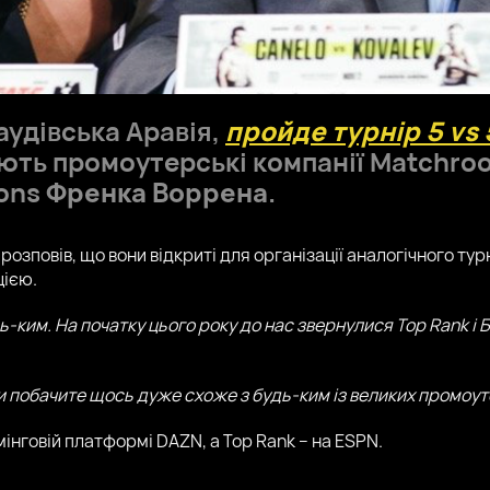
Саудівська Аравія,
пройде турнір 5 vs 
ють промоутерські компанії Matchro
ions
Френка Воррена
.
розповів, що вони відкриті для організації аналогічного турн
цією.
ь-ким. На початку цього року до нас звернулися Top Rank і 
 побачите щось дуже схоже з будь-ким із великих промоут
інговій платформі DAZN, а Top Rank – на ESPN.