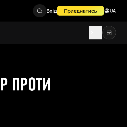
Вхід
Приєднатись
UA
ІР ПРОТИ