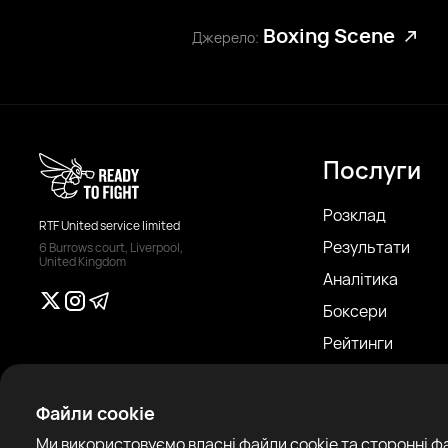
Boxing Scene
Джерело:
Послуги
Розклад
RTF United service limited
Результати
6 Burrows court, Liverpool,
United Kingdom
Аналітика
Боксери
Рейтинги
Новини
Статті
Файли cookie
Sparring Finder
Ми використовуємо власні файли cookie та сторонні ф