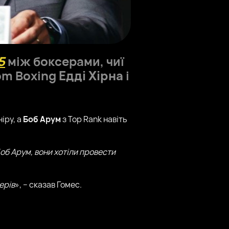
5
між боксерами, чиї
om Boxing
Едді Хірна
і
іру, а
Боб Арум
з Top Rank навіть
Боб Арум, вони хотіли провести
ерів
», – сказав Гомес.