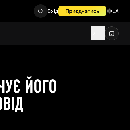
Вхід
Приєднатись
UA
ЧУЄ ЙОГО
ОВІД