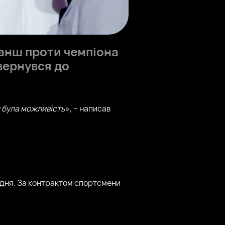
ванш проти чемпіона
звернувся до
и була можливість
», – написав
рудня. За контрактом спортсмени