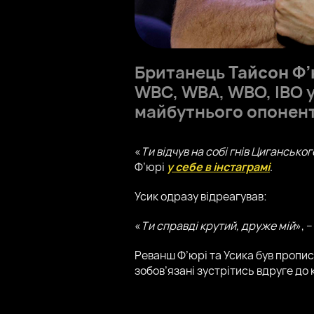
Британець
Тайсон Ф’
WBC, WBA, WBO, IBO у
майбутнього опонент
«
Ти відчув на собі гнів Цигансько
Ф’юрі
у себе в інстаграмі
.
Усик одразу відреагував:
«
Ти справді крутий, друже мій
», 
Реванш Ф’юрі та Усика був пропис
зобов’язані зустрітись вдруге до 