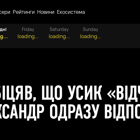
сери
Рейтинги
Новини
Екосистема
дні
Friday
Saturday
Sunday
g...
loading...
loading...
loading...
ІЦЯВ, ЩО УСИК «ВІД
КСАНДР ОДРАЗУ ВІДП