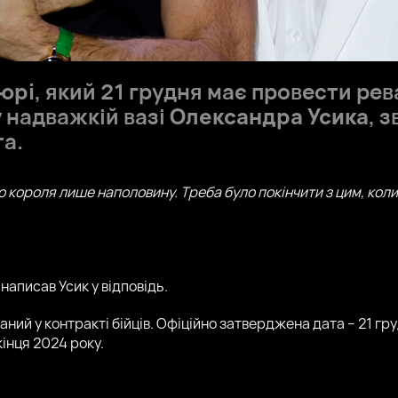
юрі
, який 21 грудня має провести ре
 надважкій вазі
Олександра Усика
, 
а.
го короля лише наполовину. Треба було покінчити з цим, кол
– написав Усик у відповідь.
аний у контракті бійців. Офіційно затверджена дата – 21 г
кінця 2024 року.