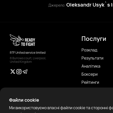
Oleksandr Usyk`s 
Джерело:
Послуги
Розклад
RTF United service limited
Результати
6 Burrows court, Liverpool,
United Kingdom
Аналітика
Боксери
Рейтинги
Новини
Статті
Файли cookie
Sparring Finder
Ми використовуємо власні файли cookie та сторонні ф