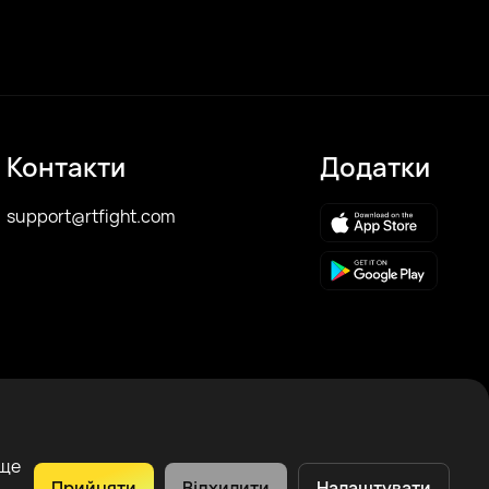
Контакти
Додатки
support@rtfight.com
аще
Прийняти
Відхилити
Налаштувати