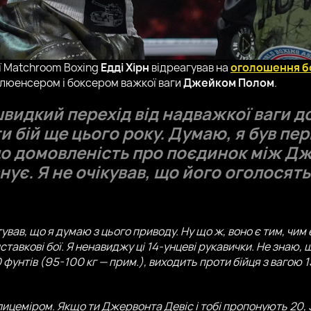
ї Matchroom Boxing
Едді Хірн
відреагував на
оголошення 
флюенсером і боксером важкої ваги
Джейком Полом
.
швидкий перехід від надважкої ваги до
бій ще цього року. Думаю, я був пер
 що домовленість про поєдинок між 
ує. Я не очікував, що його оголосять
ував, що я думаю з цього приводу. Ну що ж, воно є тим, чим 
ставкові бої. Я ненавиджу ці 14-унцеві рукавички. Не знаю,
унтів (95-100 кг — прим.), виходить проти бійця з вагою 13
 лицеміром. Якщо ти Джервонта Девіс і тобі пропонують 20, 3