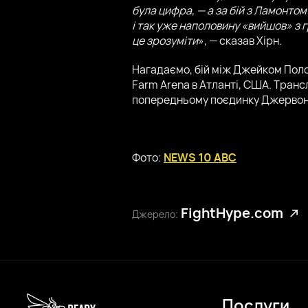
була цифра, — а за бій з Ламонто
і так уже наполовину «вийшов» з г
це зрозуміти
», — сказав Хірн.
Нагадаємо, бій між Джейком Полом
Farm Arena в Атланті, США. Транс
попередньому поєдинку Джервонта
Фото:
NEWS 10 ABC
FightHype.com
Джерело:
Послуги