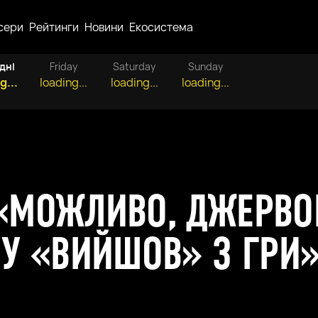
сери
Рейтинги
Новини
Екосистема
дні
Friday
Saturday
Sunday
g...
loading...
loading...
loading...
: «МОЖЛИВО, ДЖЕРВО
У «ВИЙШОВ» З ГРИ