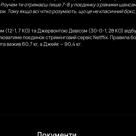
м Роучем ти отримаєш лише 7-8 у поєдинку з рівними шанса
ри. Тому якщо всі чітко розуміють, що це не класичний бокс
 (12-1, 7 КО) та Джервонтою Девісом (30-0-1, 28 КО) відб
люватиме поєдинок стримінговий сервіс Netflix. Правила бо
 важив 60,7 кг, а Джейк — 90,4 кг.
Документи