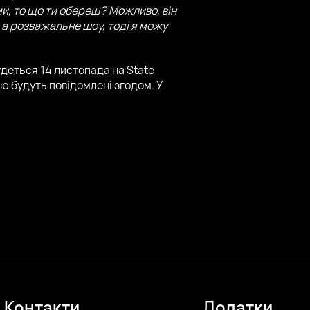
ми, то що ти обереш? Можливо, він
, а розважальне шоу, тоді я можу
удеться 14 листопада на State
ю будуть повідомлені згодом. У
Контакти
Додатки