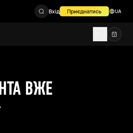
Вхід
Приєднатись
UA
НТА ВЖЕ
»