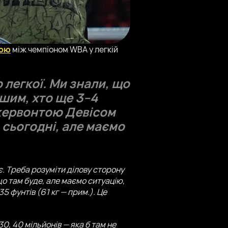
бою
між чемпіоном WBA у легкій
 легкої. Ми знали, що
шим, хто ще 3–4
Джервонтою Девісом
 сьогодні, але маємо
є. Треба розуміти ділову сторону
 що там буде, але маємо ситуацію,
5 фунтів (61 кг — прим.). Це
0, 40 мільйонів — яка б там не