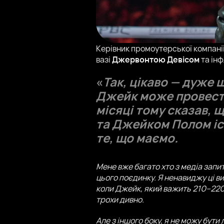
Керівник промоутерської компані
вазі
Джервонтою Девісом
та ін
«
Так, цікаво — дуже 
Джейк може провести 
місяці тому сказав,
та Джейком Полом існ
те, що маємо.
Мене вже багато хто з медіа запит
цього поєдинку. Я ненавиджу ці ви
коли Джейк, який важить 210–220 ф
трохи дивно.
Але з іншого боку, я не можу бути