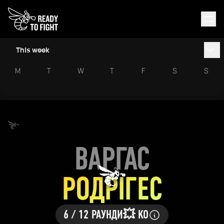
This week
M
T
W
T
F
S
S
ВАРГАС
РОДРІГЕС
6 / 12 РАУНДИ
💥 KO