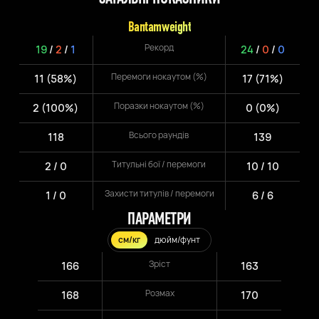
Bantamweight
Рекорд
19
/
2
/
1
24
/
0
/
0
Перемоги нокаутом (%)
11 (58%)
17 (71%)
Поразки нокаутом (%)
2 (100%)
0 (0%)
Всього раундів
118
139
Титульні бої / перемоги
2 / 0
10 / 10
Захисти титулів / перемоги
1 / 0
6 / 6
ПАРАМЕТРИ
см/кг
дюйм/фунт
Зріст
166
163
Розмах
168
170