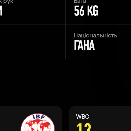
х рук
Вага
M
56 KG
Національність
ГАНА
WBO
13