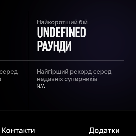
Найкоротший бій
UNDEFINED
РАУНДИ
 серед
Найгірший рекорд серед
в
недавніх суперників
N/A
Контакти
Додатки