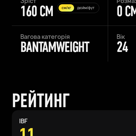
Зріст
Розма
160 CM
0 C
см/кг
дюйм/фут
Вагова категорія
Вік
BANTAMWEIGHT
24
РЕЙТИНГ
IBF
11