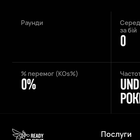
Раунди
Середн
за бій
0
% перемог (KOs%)
Частот
0%
UND
РОК
Послуги