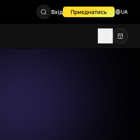
Вхід
Приєднатись
UA