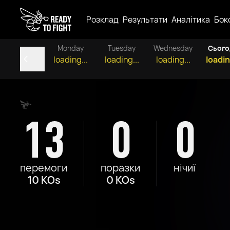
Розклад
Результати
Аналітика
Бок
Monday
Tuesday
Wednesday
Сього
loading...
loading...
loading...
loadin
13
0
0
перемоги
поразки
нічиї
10 KOs
0 KOs