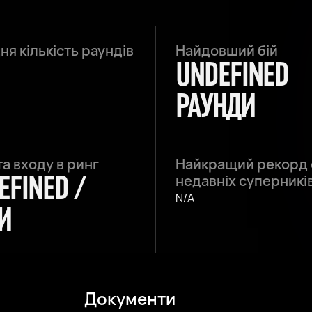
я кількість раундів
Найдовший бій
UNDEFINED
РАУНДИ
а входу в ринг
Найкращий рекорд
EFINED /
недавніх суперникі
N/A
И
Документи