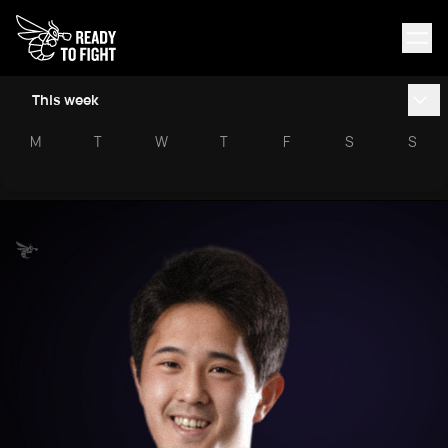
This week
M
T
W
T
F
S
S