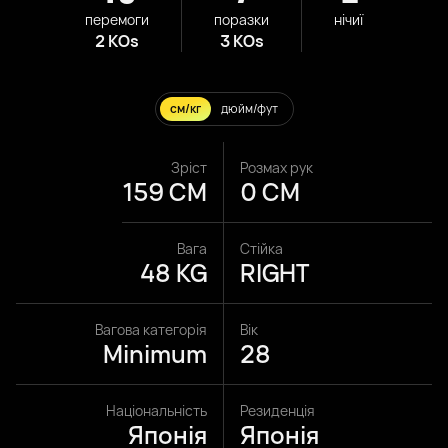
перемоги
поразки
нічиї
2 KOs
3 KOs
см/кг
дюйм/фут
Зріст
Розмах рук
159 CM
0 CM
Вага
Стійка
48 KG
RIGHT
Вагова категорія
Вік
Minimum
28
Національність
Резиденція
Японія
Японія