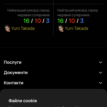
Найкращий рекорд серед
Найгірший рекорд серед
недавніх суперників
недавніх суперників
16
/
10
/
3
16
/
10
/
3
Yuni Takada
Yuni Takada
Послуги
Розклад
Документи
Результати
Політика конфіденційності
Контакти
Аналітика
Умови використання
support@rtfight.com
Додатки
Боксери
Повідомлення про ризики
Файли cookie
Рейтинги
Правила спільноти