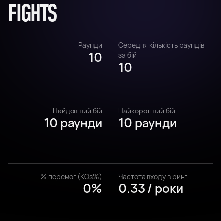
FIGHTS
Раунди
Середня кількість раундів
10
за бій
10
Найдовший бій
Найкоротший бій
10 раунди
10 раунди
% перемог (KOs%)
Частота входу в ринг
0%
0.33 / роки