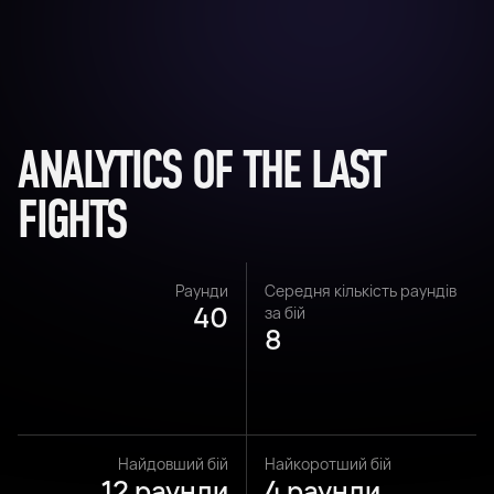
ANALYTICS OF THE LAST
FIGHTS
Раунди
Середня кількість раундів
40
за бій
8
Найдовший бій
Найкоротший бій
12 раунди
4 раунди