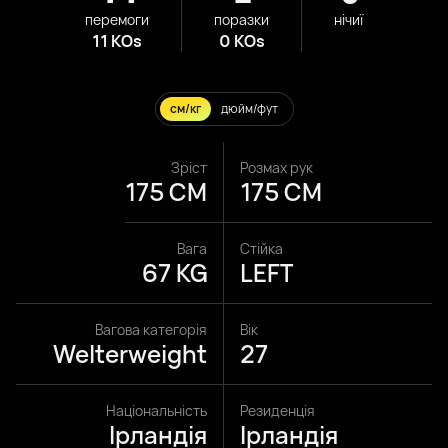
перемоги
поразки
нічиї
11 KOs
0 KOs
см/кг
дюйм/фут
Зріст
Розмах рук
175 CM
175 CM
Вага
Стійка
67 KG
LEFT
Вагова категорія
Вік
Welterweight
27
Національність
Резиденція
Ірландія
Ірландія