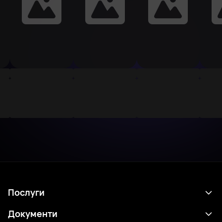
Послуги
Розклад
Документи