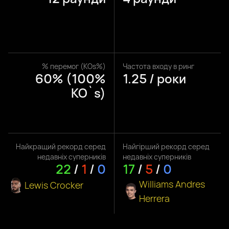
% перемог (KOs%)
Частота входу в ринг
60% (100%
1.25 / роки
KO`s)
Найкращий рекорд серед
Найгірший рекорд серед
недавніх суперників
недавніх суперників
22
/
1
/
0
17
/
5
/
0
Williams Andres
Lewis Crocker
Herrera