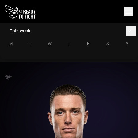
This week
M
T
W
T
F
S
S