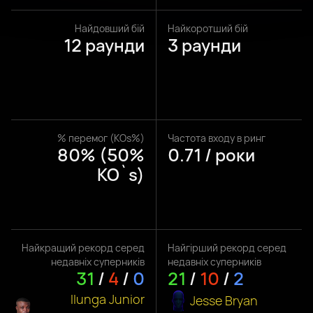
Найдовший бій
Найкоротший бій
12 раунди
3 раунди
% перемог (KOs%)
Частота входу в ринг
80% (50%
0.71 / роки
KO`s)
Найкращий рекорд серед
Найгірший рекорд серед
недавніх суперників
недавніх суперників
31
/
4
/
0
21
/
10
/
2
Ilunga Junior
Jesse Bryan