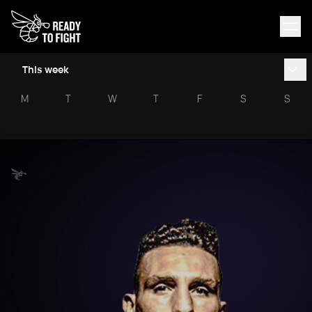
This week
M
T
W
T
F
S
S