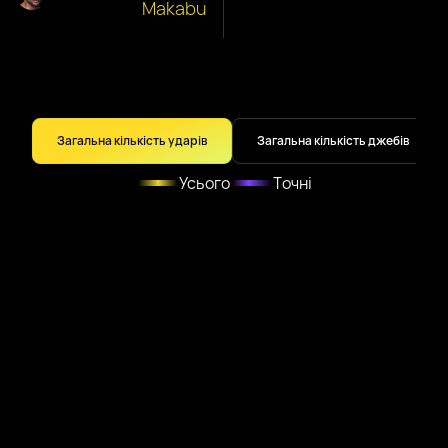
Makabu
Загальна кількість ударів
Загальна кількість джебів
Усього
Точні