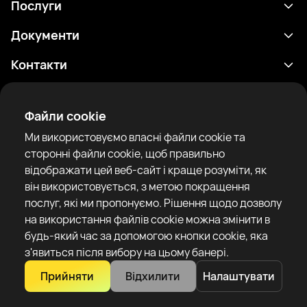
Послуги
Розклад
Документи
Результати
Політика конфіденційності
Контакти
Аналітика
Умови використання
support@rtfight.com
Додатки
Боксери
Повідомлення про ризики
Файли cookie
Рейтинги
Правила спільноти
Ми використовуємо власні файли cookie та
Новини
сторонні файли cookie, щоб правильно
Статті
відображати цей веб-сайт і краще розуміти, як
він використовується, з метою покращення
Sparring Finder
RTF United service limited
послуг, які ми пропонуємо. Рішення щодо дозволу
6 Burrows court, Liverpool, United Kingdom
на використання файлів cookie можна змінити в
будь-який час за допомогою кнопки cookie, яка
з'явиться після вибору на цьому банері.
Прийняти
Відхилити
Налаштувати
Copyright 2022–2025 © All rights reserved