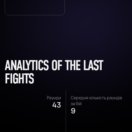
ANALYTICS OF THE LAST
FIGHTS
Раунди
Середня кількість раундів
43
за бій
9