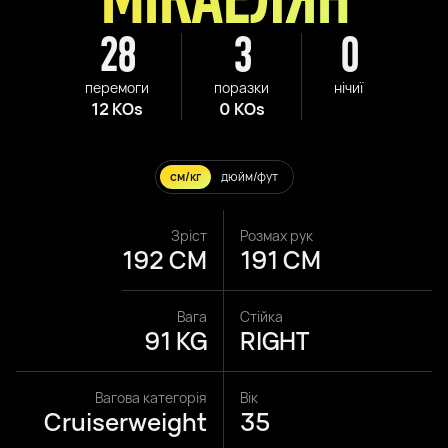
28
3
0
перемоги
поразки
нічиї
12 KOs
0 KOs
см/кг
дюйм/фут
Зріст
Розмах рук
192 CM
191 CM
Вага
Стійка
91 KG
RIGHT
Вагова категорія
Вік
Cruiserweight
35