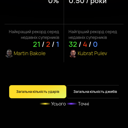
0%
0.50 / роки
Найкращий рекорд серед
Найгірший рекорд серед
недавніх суперників
недавніх суперників
21
/
2
/
1
32
/
4
/
0
Martin Bakole
Kubrat Pulev
Загальна кількість ударів
Загальна кількість джебів
Усього
Точні