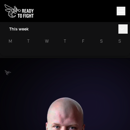
This week
M
T
W
T
F
S
S