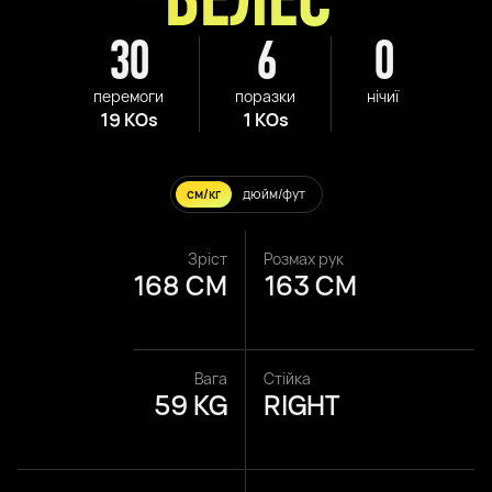
30
6
0
перемоги
поразки
нічиї
19 KOs
1 KOs
см/кг
дюйм/фут
Зріст
Розмах рук
168 CM
163 CM
Вага
Стійка
59 KG
RIGHT