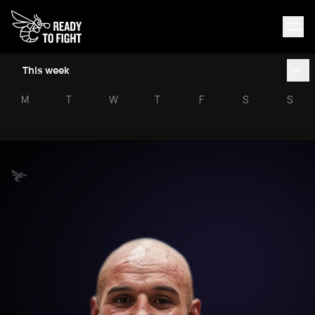
This week
M
T
W
T
F
S
S