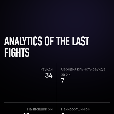
ANALYTICS OF THE LAST
FIGHTS
Раунди
Середня кількість раундів
34
за бій
7
Найдовший бій
Найкоротший бій