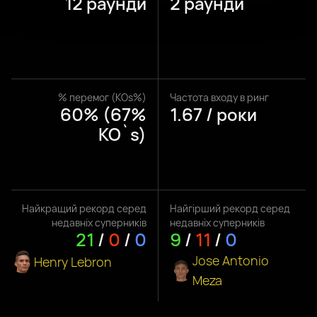
12 раунди
2 раунди
% перемог (KOs%)
Частота входу в ринг
60% (67%
1.67 / роки
KO`s)
Найкращий рекорд серед
Найгірший рекорд серед
недавніх суперників
недавніх суперників
21
/
0
/
0
9
/
11
/
0
Jose Antonio
Henry Lebron
Meza