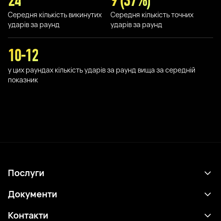
24
9 (37%)
Середня кількість викинутих
Середня кількість точних
ударів за раунд
ударів за раунд
10-12
у цих раундах кількість ударів за раунд вища за середній
показник
Послуги
Розклад
Документи
Результати
Політика конфіденційності
Контакти