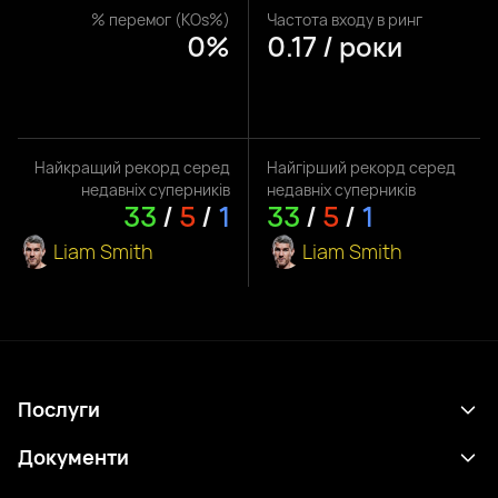
% перемог (KOs%)
Частота входу в ринг
0%
0.17 / роки
Найкращий рекорд серед
Найгірший рекорд серед
недавніх суперників
недавніх суперників
33
/
5
/
1
33
/
5
/
1
Liam Smith
Liam Smith
Послуги
Розклад
Документи
Результати