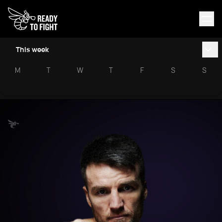
This week
M
T
W
T
F
S
S