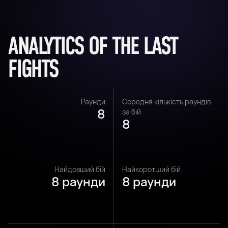
ANALYTICS OF THE LAST
FIGHTS
Раунди
Середня кількість раундів
8
за бій
8
Найдовший бій
Найкоротший бій
8 раунди
8 раунди