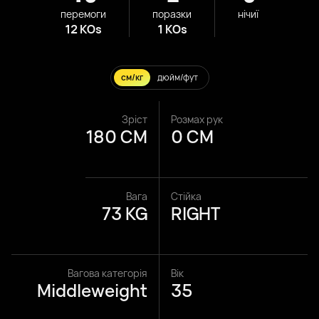
перемоги
поразки
нічиї
12 KOs
1 KOs
см/кг
дюйм/фут
Зріст
Розмах рук
180 CM
0 CM
Вага
Стійка
73 KG
RIGHT
Вагова категорія
Вік
Middleweight
35