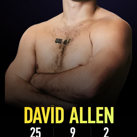
DAVID ALLEN
25
9
2