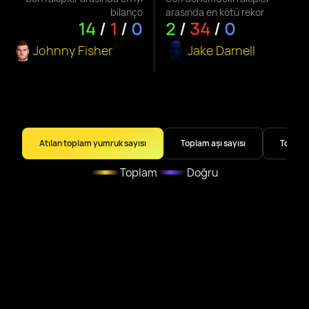
bilanço
arasında en kötü rekor
14
/
1
/
0
2
/
34
/
0
Johnny Fisher
Jake Darnell
Atılan toplam yumruk sayısı
Toplam aşı sayısı
Toplam
Toplam
Doğru