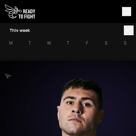
This week
M
T
W
T
F
S
S