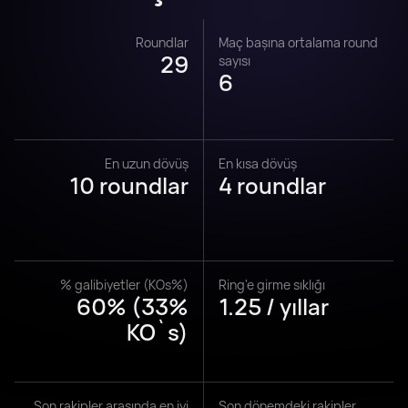
Roundlar
Maç başına ortalama round
29
sayısı
6
En uzun dövüş
En kısa dövüş
10 roundlar
4 roundlar
% galibiyetler (KOs%)
Ring'e girme sıklığı
60% (33%
1.25 / yıllar
KO`s)
Son rakipler arasında en iyi
Son dönemdeki rakipler