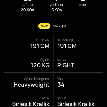
zaferler
yenilgiler
çizer
20 KOs
5 KOs
см/кг
дюйм/фут
Yükseklik
Kol açıklığı
191 CM
191 CM
Ağırlık
Duruş
120 KG
RIGHT
Ağırlık kategorisi
Yaş
Heavyweight
34
Uyruk
Konut
Birleşik Krallık
Birleşik Krallık