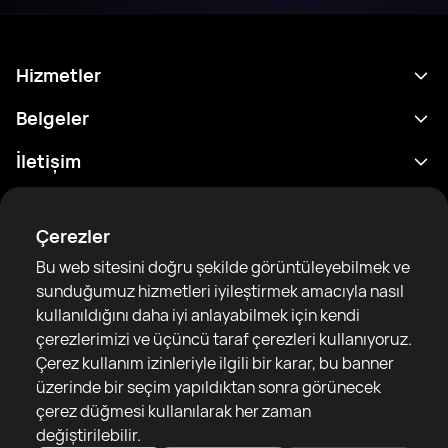
Hizmetler
Program
Belgeler
Sonuçlar
Gizlilik Politikası
İletişim
Analitik
Kullanım Şartları
support@rtfight.com
Ekler
Boksörler
Risk açıklama Beyanı
Çerezler
Sıralamalar
Topluluk Rehberleri
Bu web sitesini doğru şekilde görüntüleyebilmek ve
Haberler
sunduğumuz hizmetleri iyileştirmek amacıyla nasıl
Makaleler
kullanıldığını daha iyi anlayabilmek için kendi
çerezlerimizi ve üçüncü taraf çerezleri kullanıyoruz.
Sparring Finder
RTF United service limited
Çerez kullanım izinleriyle ilgili bir karar, bu banner
6 Burrows court, Liverpool, United Kingdom
üzerinde bir seçim yapıldıktan sonra görünecek
çerez düğmesi kullanılarak her zaman
değiştirilebilir.