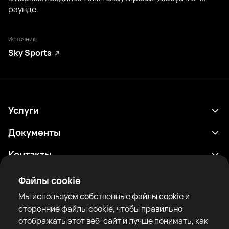
раунде.
Источник:
Sky Sports
Услуги
Расписание
Документы
Результаты
Политика конфиденциальности
Контакты
Аналитика
Условия использования
support@rtfight.com
Приложения
Файлы cookie
Боксеры
Уведомление о рисках
Мы используем собственные файлы cookie и
Рейтинги
Правила сообщества
сторонние файлы cookie, чтобы правильно
Новости
отображать этот веб-сайт и лучше понимать, как