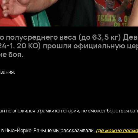
 полусреднего веса (до 63,5 кг)
Дев
24-1, 20 КО) прошли официальную ц
е боя.
вания:
ан не вложился в рамки категории, не сможет бороться за т
ля в Нью-Йорке. Раньше мы рассказывали,
где можно посмо