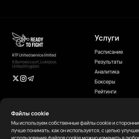
Услуги
Расписание
RTF United service limited
Результаты
6 Burrows court, Liverpool,
United Kingdom
Аналитика
Боксеры
Рейтинги
Новости
Статьи
Файлы cookie
Sparring Finder
Мы используем собственные файлы cookie и сторонние
лучше понимать, как он используется, с целью улучш
использования файлов cookie можно изменить в любое