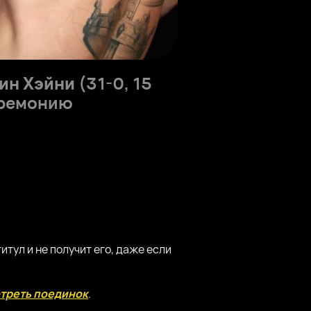
ин Хэйни
(31-0, 15
еремонию
итул и не получит его, даже если
треть поединок
.