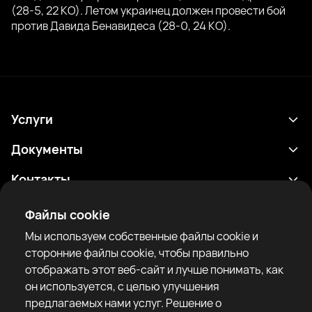
(28-5, 22 КО). Летом украинец должен провести бой
против Давида Бенавидеса (28-0, 24 КО).
Услуги
Расписание
Документы
Результаты
Политика конфиденциальности
Контакты
Аналитика
Условия использования
support@rtfight.com
Приложения
Файлы cookie
Боксеры
Уведомление о рисках
Мы используем собственные файлы cookie и
Рейтинги
Правила сообщества
сторонние файлы cookie, чтобы правильно
Новости
отображать этот веб-сайт и лучше понимать, как
Статьи
он используется, с целью улучшения
предлагаемых нами услуг. Решение о
Sparring Finder
RTF United service limited