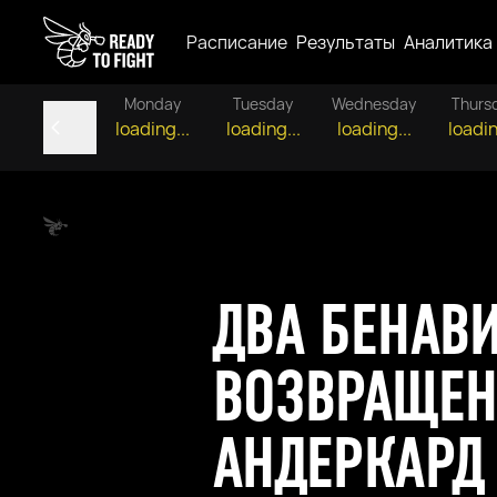
Расписание
Результаты
Аналитика
Monday
Tuesday
Wednesday
Thurs
loading...
loading...
loading...
loadin
ДВА БЕНАВИ
ВОЗВРАЩЕН
АНДЕРКАРД