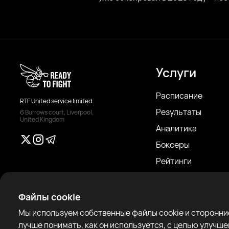
Услуги
Расписание
RTF United service limited
Результаты
6 Burrows court, Liverpool,
United Kingdom
Аналитика
Боксеры
Рейтинги
Новости
Статьи
Файлы cookie
Sparring Finder
Мы используем собственные файлы cookie и сторонние
лучше понимать, как он используется, с целью улучш