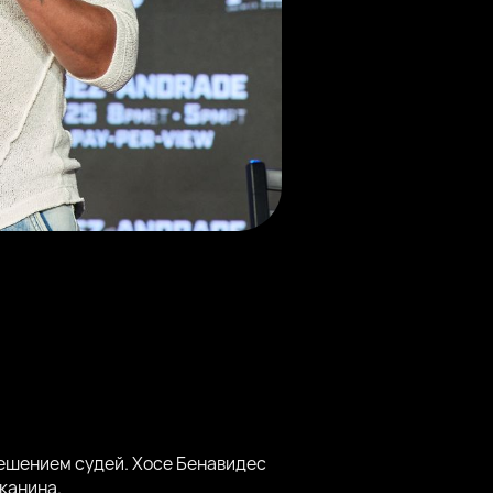
решением судей. Хосе Бенавидес
жанина.