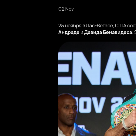
02 Nov
25 ноября в Лас-Вегасе, США сос
Андраде
и
Давида Бенавидеса
.