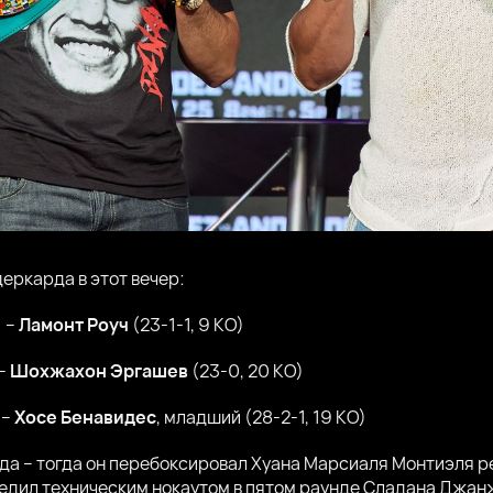
еркарда в этот вечер:
) –
Ламонт Роуч
(23-1-1, 9 КО)
 –
Шохжахон Эргашев
(23-0, 20 КО)
 –
Хосе Бенавидес
, младший (28-2-1, 19 КО)
ода – тогда он перебоксировал Хуана Марсиаля Монтиэля 
обедил техническим нокаутом в пятом раунде Сладана Джан