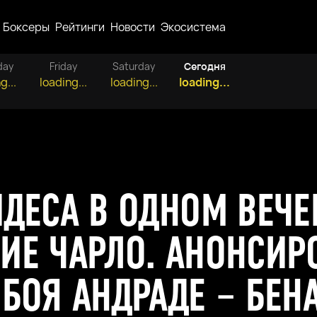
Боксеры
Рейтинги
Новости
Экосистема
day
Friday
Saturday
Сегодня
g...
loading...
loading...
loading...
ДЕСА В ОДНОМ ВЕЧЕ
ИЕ ЧАРЛО. АНОНСИР
 БОЯ АНДРАДЕ – БЕН