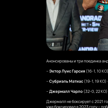
Анонсированы и три поединка анд
–
Эктор Луис Гарсия
(16-1, 10 КО
–
Субриэль Матиас
(19-1, 19 КО)
–
Джермалл Чарло
(32-0, 22 КО)
Джермалл не боксирует с 2021 г
уже боксировал в 2023 году – п