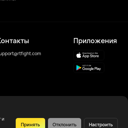
Контакты
Приложения
upport@rtfight.com
 и
Принять
Отклонить
Настроить