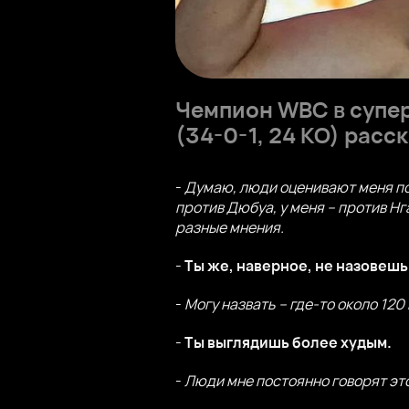
Чемпион WBC в супер
(34-0-1, 24 КО) расс
-
Думаю, люди оценивают меня по
против Дюбуа, у меня – против Нг
разные мнения.
-
Ты же, наверное, не назовешь 
-
Могу назвать – где-то около 120 
-
Ты выглядишь более худым.
-
Люди мне постоянно говорят это