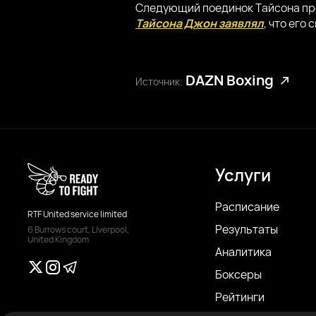
Следующий поединок Тайсона прот
Тайсона Джон заявлял
, что его
DAZN Boxing
Источник:
Услуги
Расписание
RTF United service limited
Результаты
6 Burrows court, Liverpool,
United Kingdom
Аналитика
Боксеры
Рейтинги