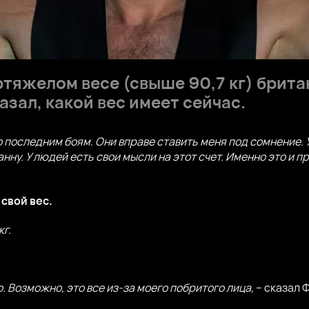
тяжелом весе (свыше 90,7 кг) брит
казал, какой вес имеет сейчас.
 последним боям. Они вправе ставить меня под сомнение. 
анну. У людей есть свои мысли на этот счет. Именно это и 
свой вес.
кг.
. Возможно, это все из-за моего побритого лица,
– сказал 