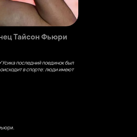
анец
Тайсон Фьюри
У Усика последний поединок был
происходит в спорте: люди имеют
Фьюри.