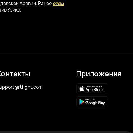
удовской Аравии. Ранее
отец
тив Усика.
Контакты
Приложения
upport@rtfight.com